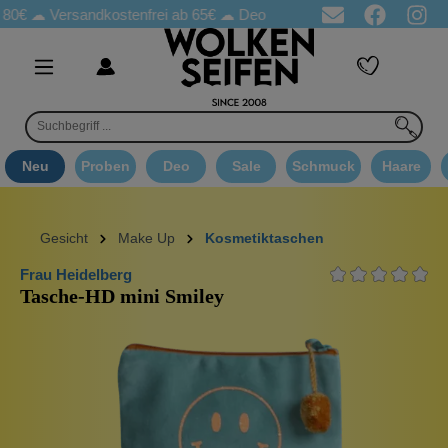
ersandkostenfrei ab 65€
☁ Deo Proben in jeder Bestellung
☁ Go
Neu
Proben
Deo
Sale
Schmuck
Haare
Gesicht
Make Up
Kosmetiktaschen
Frau Heidelberg
Tasche-HD mini Smiley