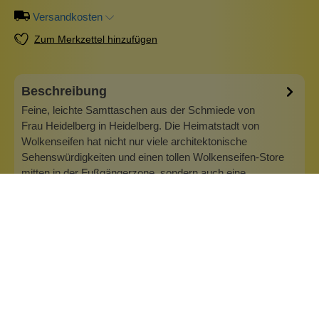
Versandkosten
Zum Merkzettel hinzufügen
Beschreibung
Feine, leichte Samttaschen aus der Schmiede von
Frau Heidelberg in Heidelberg. Die Heimatstadt von
Wolkenseifen hat nicht nur viele architektonische
Sehenswürdigkeiten und einen tollen Wolkenseifen-Store
mitten in der Fußgängerzone, sondern auch eine
wunderbare Kosmetiktaschen-Manufaktur. Die Tasc…
Mehr
Info zu Frau Heidelberg
Frau Heidelberg sitzt natürlich mit ihrer Manufaktur in
Heidelberg, der Base von Wolkenseifen. Was liegt da näher,
als die schönen Taschen anzubieten! Das Motto lautet: mit
trendigen Taschen und coolen Sprüchen gegen das Chaos