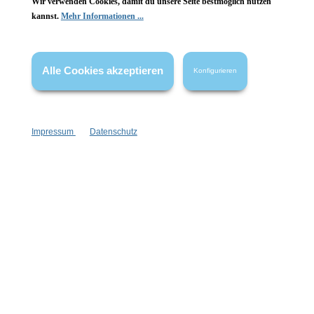
Wir verwenden Cookies, damit du unsere Seite bestmöglich nutzen
kannst.
Mehr Informationen ...
Vertrag widerrufen
* Alle Preise inkl. gesetzl. Mehrwertsteuer zzgl.
Versandkosten
,
Alle Cookies akzeptieren
Konfigurieren
wenn nicht anders angegeben.
Impressum
Datenschutz