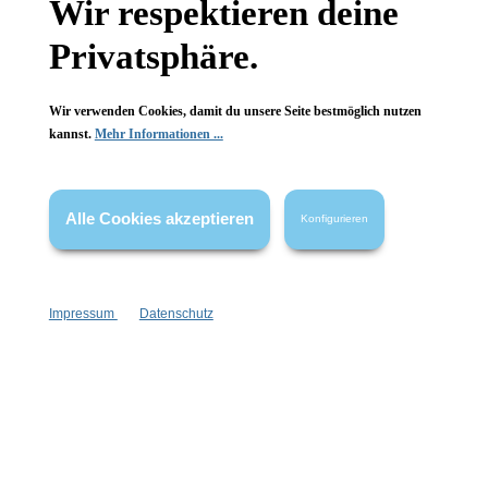
Wir respektieren deine
Wissenswertes
Privatsphäre.
FAQ
Wir verwenden Cookies, damit du unsere Seite bestmöglich nutzen
kannst.
Mehr Informationen ...
Vertrag widerrufen
Alle Cookies akzeptieren
Konfigurieren
* Alle Preise inkl. gesetzl. Mehrwertsteuer zzgl.
Versandkosten
,
wenn nicht anders angegeben.
Impressum
Datenschutz