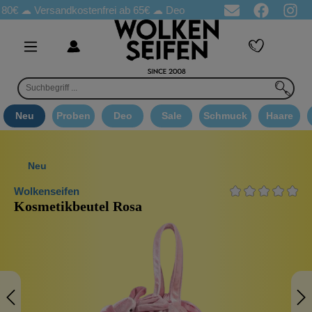
☁
Versandkostenfrei ab 65€
☁ Deo Proben in jeder Bestellung
☁ 
Neu
Proben
Deo
Sale
Schmuck
Haare
Neu
Wolkenseifen
Kosmetikbeutel Rosa