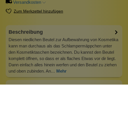
Versandkosten
Zum Merkzettel hinzufügen
Beschreibung
Diesen niedlichen Beutel zur Aufbewahrung von Kosmetika
kann man durchaus als das Schlampermäppchen unter
den Kosmetiktaschen bezeichnen. Du kannst den Beutel
komplett öffnen, so dass er als flaches Etwas vor dir liegt.
Dann einfach alles hinein werfen und den Beutel zu ziehen
und oben zubinden. An…
Mehr
Info zu Wolkenseifen
Wolkenseifen ist ein Familienunternehmen. Gegründet
wurde es von Anne Merz (damals noch Anne Schaaf) im
Jahr 2008. Als Alleinerziehende zog sie die kleine Firma
nebenberuflich hoch. Der Zuspruch unserer Kunden gibt ihr
bis heute das gute Gefühl, dass sich all das gelohnt hat und
wir freuen uns, je…