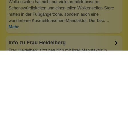
Wolkenseifen hat nicht nur viele architektonische
Sehenswürdigkeiten und einen tollen Wolkenseifen-Store
mitten in der Fußgängerzone, sondern auch eine
wunderbare Kosmetiktaschen-Manufaktur. Die Tasc…
Mehr
Info zu Frau Heidelberg
Frau Heidelberg sitzt natürlich mit ihrer Manufaktur in
Heidelberg, der Base von Wolkenseifen. Was liegt da näher,
als die schönen Taschen anzubieten! Das Motto lautet: mit
trendigen Taschen und coolen Sprüchen gegen das Chaos
in der Handtasche! Frau Heidelberg macht uns die
Taschenwelt, wie sie u…
Inhaltsstoffe
Bewertungen (0)