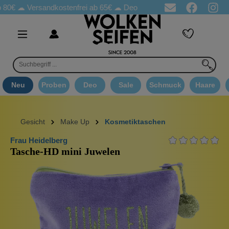
☁
Versandkostenfrei ab 65€
☁ Deo Proben in jeder Bestellung
☁
Neu
Proben
Deo
Sale
Schmuck
Haare
Gesicht
Make Up
Kosmetiktaschen
Frau Heidelberg
Tasche-HD mini Juwelen