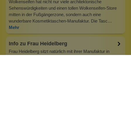
Wolkenseifen hat nicht nur viele architektonische
Sehenswürdigkeiten und einen tollen Wolkenseifen-Store
mitten in der Fußgängerzone, sondern auch eine
wunderbare Kosmetiktaschen-Manufaktur. Die Tasc…
Mehr
Info zu Frau Heidelberg
Frau Heidelberg sitzt natürlich mit ihrer Manufaktur in
Heidelberg, der Base von Wolkenseifen. Was liegt da näher,
als die schönen Taschen anzubieten! Das Motto lautet: mit
trendigen Taschen und coolen Sprüchen gegen das Chaos
in der Handtasche! Frau Heidelberg macht uns die
Taschenwelt, wie sie u…
Inhaltsstoffe
Bewertungen (0)