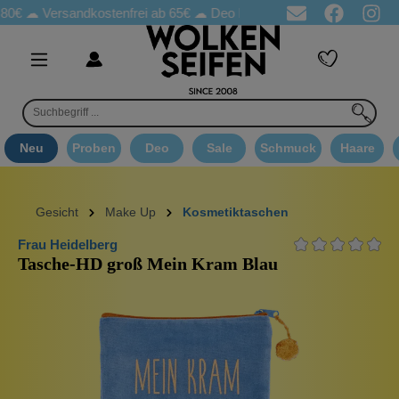
Versandkostenfrei ab 65€
☁ Deo Proben in jeder Bestellung
☁ 
Neu
Proben
Deo
Sale
Schmuck
Haare
Gesicht
Make Up
Kosmetiktaschen
Frau Heidelberg
Tasche-HD groß Mein Kram Blau