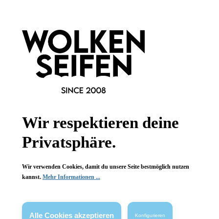
Informationen
Gesetzliche Informationen
Wissenswertes
FAQ
Wir respektieren deine
Privatsphäre.
Vertrag widerrufen
Wir verwenden Cookies, damit du unsere Seite bestmöglich nutzen
* Alle Preise inkl. gesetzl. Mehrwertsteuer zzgl.
Versandkosten
,
kannst.
Mehr Informationen ...
wenn nicht anders angegeben.
Alle Cookies akzeptieren
Konfigurieren