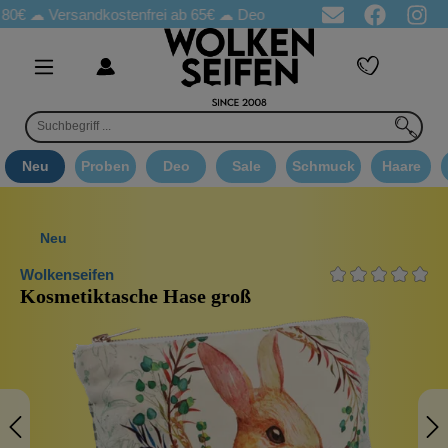
80€ ☁
Versandkostenfrei ab 65€
☁ Deo Proben in jeder Bestellung
Neu
Proben
Deo
Sale
Schmuck
Haare
Neu
Wolkenseifen
Kosmetiktasche Hase groß