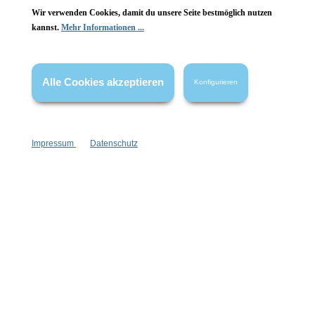
Wir verwenden Cookies, damit du unsere Seite bestmöglich nutzen
Vertrag widerrufen
kannst.
Mehr Informationen ...
* Alle Preise inkl. gesetzl. Mehrwertsteuer zzgl.
Versandkosten
,
wenn nicht anders angegeben.
Alle Cookies akzeptieren
Konfigurieren
Impressum
Datenschutz