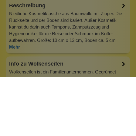
Beschreibung
Niedliche Kosmetiktasche aus Baumwolle mit Zipper. Die
Rückseite und der Boden sind kariert. Außer Kosmetik
kannst du darin auch Tampons, Zahnputzzeug und
Hygieneartikel für die Reise oder Schmuck im Koffer
aufbewahren. Größe: 19 cm x 13 cm, Boden ca. 5 cm
Mehr
Info zu Wolkenseifen
Wolkenseifen ist ein Familienunternehmen. Gegründet
wurde es von Anne Merz (damals noch Anne Schaaf) im
Jahr 2008. Als Alleinerziehende zog sie die kleine Firma
nebenberuflich hoch. Der Zuspruch unserer Kunden gibt ihr
bis heute das gute Gefühl, dass sich all das gelohnt hat und
wir freuen uns, je…
Inhaltsstoffe