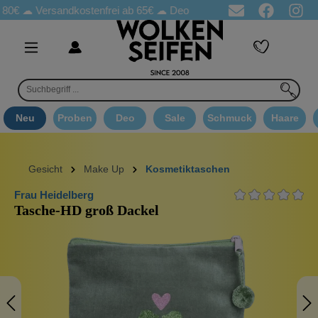
☁
Versandkostenfrei ab 65€
☁ Deo Proben in jeder Bestellung
☁ 
Neu
Proben
Deo
Sale
Schmuck
Haare
Gesicht
Make Up
Kosmetiktaschen
Frau Heidelberg
Tasche-HD groß Dackel