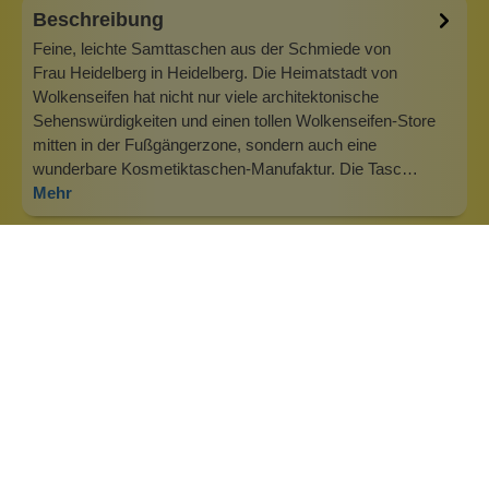
Beschreibung
Feine, leichte Samttaschen aus der Schmiede von
Frau Heidelberg in Heidelberg. Die Heimatstadt von
Wolkenseifen hat nicht nur viele architektonische
Sehenswürdigkeiten und einen tollen Wolkenseifen-Store
mitten in der Fußgängerzone, sondern auch eine
wunderbare Kosmetiktaschen-Manufaktur. Die Tasc…
Mehr
Info zu Frau Heidelberg
Frau Heidelberg sitzt natürlich mit ihrer Manufaktur in
Heidelberg, der Base von Wolkenseifen. Was liegt da näher,
als die schönen Taschen anzubieten! Das Motto lautet: mit
trendigen Taschen und coolen Sprüchen gegen das Chaos
in der Handtasche! Frau Heidelberg macht uns die
Taschenwelt, wie sie u…
Inhaltsstoffe