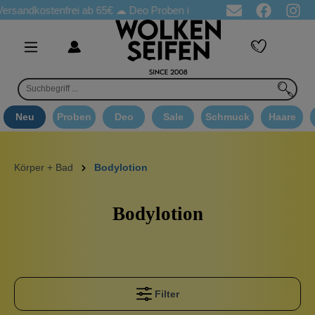
ostenfrei ab 65€
☁ Deo Proben in jeder Bestellung
☁ Goodie A
Neu
Proben
Deo
Sale
Schmuck
Haare
Körper + Bad
Bodylotion
Bodylotion
Filter