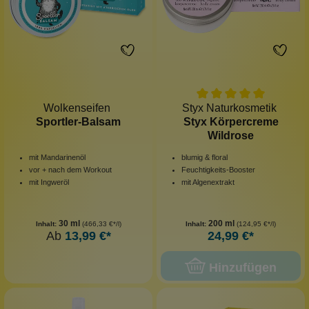
Wolkenseifen
Styx Naturkosmetik
Sportler-Balsam
Styx Körpercreme
Wildrose
mit Mandarinenöl
blumig & floral
vor + nach dem Workout
Feuchtigkeits-Booster
mit Ingweröl
mit Algenextrakt
30 ml
200 ml
Inhalt:
(466,33 €*/l)
Inhalt:
(124,95 €*/l)
Ab
13,99 €*
24,99 €*
Hinzufügen