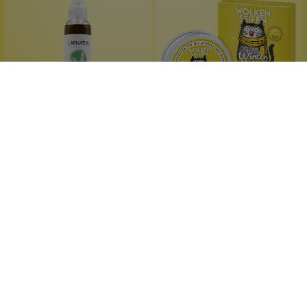
Labnatur
Wolkenseifen
Rosmarin-Alkohol
Winter-Balsam
bei Muskelkater
mit Zedernholzöl
bei Gelenkschmerzen
beruhigend
entspannend und belebend
mit Kiefernnadelöl
125 ml
30 ml
Inhalt:
(39,92 €*/l)
Inhalt:
(466,33 €*/l)
4,99 €*
Ab
13,99 €*