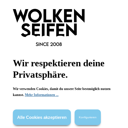
Wolkenseifen
Wolkenseifen
Berlin-Balsam
Berlin-Balsam
mit Lemongrasöl
mit Lemongrasöl
Wir respektieren deine
frisch + klar
frisch + klar
Energie-Balsam
Energie-Balsam
Privatsphäre.
30 ml
30 ml
Inhalt:
(499,67 €*/l)
Inhalt:
(499,67 €*/l)
14,99 €*
14,99 €*
Wir verwenden Cookies, damit du unsere Seite bestmöglich nutzen
kannst.
Mehr Informationen ...
Hinzufügen
Hinzufügen
Alle Cookies akzeptieren
Konfigurieren