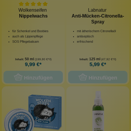
Wolkenseifen
Labnatur
Nippelwachs
Anti-Mücken-Citronella-
Spray
für Schenkel und Boobies
mit ätherischem Citronellaöl
auch als Lippenpflege
antiseptisch
SOS Pflegebalsam
erfrischend
50 ml
125 ml
Inhalt:
(199,80 €*/l)
Inhalt:
(47,92 €*/l)
9,99 €*
5,99 €*
Hinzufügen
Hinzufügen