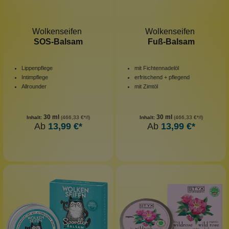
Wolkenseifen
Wolkenseifen
SOS-Balsam
Fuß-Balsam
Lippenpflege
mit Fichtennadelöl
Intimpflege
erfrischend + pflegend
Allrounder
mit Zimtöl
30 ml
30 ml
Inhalt:
(466,33 €*/l)
Inhalt:
(466,33 €*/l)
Ab
13,99 €*
Ab
13,99 €*