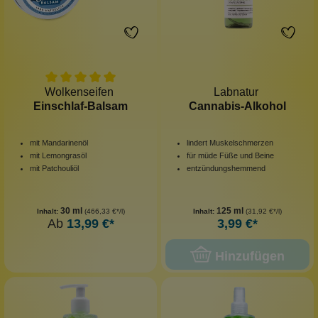
Wolkenseifen
Labnatur
Einschlaf-Balsam
Cannabis-Alkohol
mit Mandarinenöl
lindert Muskelschmerzen
mit Lemongrasöl
für müde Füße und Beine
mit Patchouliöl
entzündungshemmend
30 ml
125 ml
Inhalt:
(466,33 €*/l)
Inhalt:
(31,92 €*/l)
Ab
13,99 €*
3,99 €*
Hinzufügen