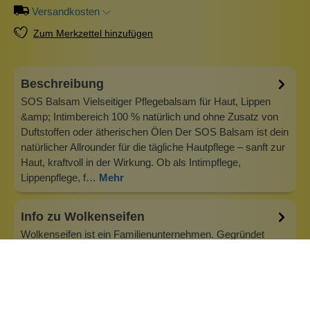
Versandkosten
Zum Merkzettel hinzufügen
Beschreibung
SOS Balsam Vielseitiger Pflegebalsam für Haut, Lippen
&amp; Intimbereich 100 % natürlich und ohne Zusatz von
Duftstoffen oder ätherischen Ölen Der SOS Balsam ist dein
natürlicher Allrounder für die tägliche Hautpflege – sanft zur
Haut, kraftvoll in der Wirkung. Ob als Intimpflege,
Lippenpflege, f…
Mehr
Info zu Wolkenseifen
Wolkenseifen ist ein Familienunternehmen. Gegründet
wurde es von Anne Merz (damals noch Anne Schaaf) im
Jahr 2008. Als Alleinerziehende zog sie die kleine Firma
nebenberuflich hoch. Der Zuspruch unserer Kunden gibt ihr
bis heute das gute Gefühl, dass sich all das gelohnt hat und