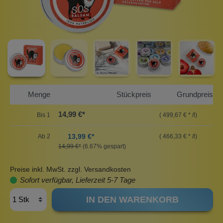
Menge
Stückpreis
Grundpreis
14,99 €*
Bis
1
( 499,67 € * /l)
13,99 €*
Ab
2
( 466,33 € * /l)
14,99 €*
(6.67% gespart)
Preise inkl. MwSt. zzgl. Versandkosten
Sofort verfügbar, Lieferzeit 5-7 Tage
IN DEN WARENKORB