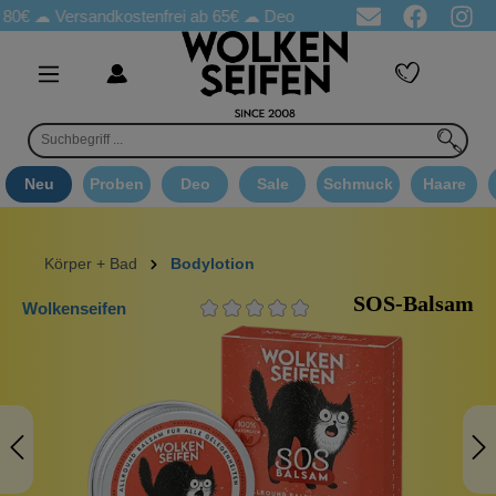
☁
Versandkostenfrei ab 65€
☁ Deo Proben in jeder Bestellung
☁ 
Neu
Proben
Deo
Sale
Schmuck
Haare
Körper + Bad
Bodylotion
SOS-Balsam
Wolkenseifen