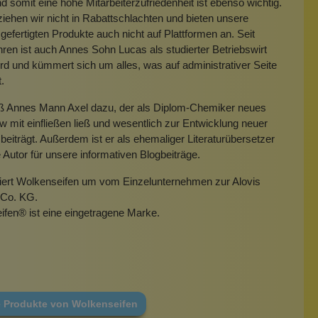
 somit eine hohe Mitarbeiterzufriedenheit ist ebenso wichtig.
iehen wir nicht in Rabattschlachten und bieten unsere
gefertigten Produkte auch nicht auf Plattformen an. Seit
hren ist auch Annes Sohn Lucas als studierter Betriebswirt
rd und kümmert sich um alles, was auf administrativer Seite
t.
eß Annes Mann Axel dazu, der als Diplom-Chemiker neues
mit einfließen ließ und wesentlich zur Entwicklung neuer
beiträgt. Außerdem ist er als ehemaliger Literaturübersetzer
e Autor für unsere informativen Blogbeiträge.
miert Wolkenseifen um vom Einzelunternehmen zur Alovis
Co. KG.
ifen
®
ist eine eingetragene Marke.
e Produkte von Wolkenseifen