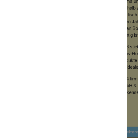
rapie mit nachhaltiger Hautpflege. Bist du
Teams und
den richtigen Glow zu bekommen, kannst du
Deshalb z
händisch 
vielen Ja
sam
zieht schnell ein
, bewahrt die Haut vor
mit an Bo
erischen Öle
gleichmäßig freigesetzt
wichtig is
dann krautig-frisch, zum Schluss angenehm
2018 sti
Know-How 
nden Akzent. Sein klarer, aromatischer Duft
Produkte 
am offenen Fenster.
der ideal
 belebt, ohne scharf zu sein; der sanfte
2024 fir
hm weich in der Nase.
GmbH & 
Wolkense
ls aufmunternd und klärend empfunden wird
bringt Licht und Leichtigkeit in den Duft. Es
cken mindern und reguliert die
Weiter