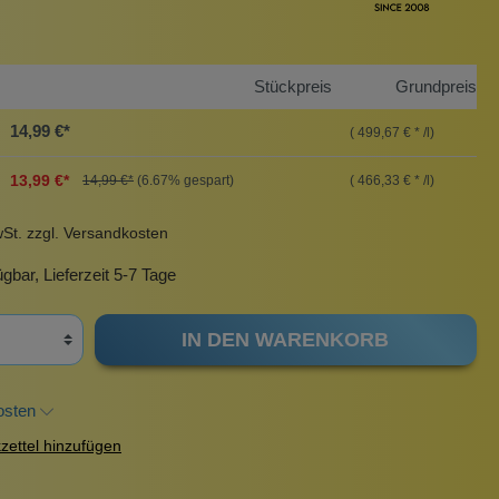
Pinzetten
Pomade
Insektenstiche
Sonnenschutz
Taschen
Stückpreis
Grundpreis
rscrub
Körperpuder
14,99 €*
( 499,67 € * /l)
urbeutel
Pinsel
13,99 €*
( 466,33 € * /l)
14,99 €*
(6.67% gespart)
Nachfüllpackungen
Haargummis und Spangen
wSt. zzgl. Versandkosten
Rasur
gbar, Lieferzeit 5-7 Tage
IN DEN WARENKORB
Sonnenschutz
osten
ettel hinzufügen