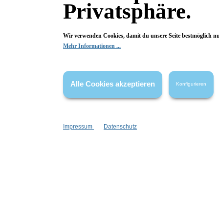
Privatsphäre.
Vegan
Haar & Haut-Typ:
Wir verwenden Cookies, damit du unsere Seite bestmöglich n
für jede Haut
Mehr Informationen ...
Marke:
Wolkenseifen
Alle Cookies akzeptieren
Konfigurieren
Material:
Metall
Impressum
Datenschutz
Fragen & Antworten
Deine Frage kann entweder von uns, von Herstellern oder v