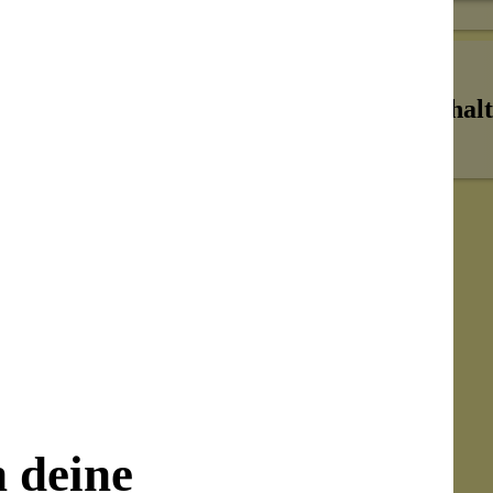
and zu den Augen) oder den Hals auf und
nen oder immer dann, wenn du einen
Inhalt
d Schleimhäuten vermeiden. Da der Balsam
ponierte Haut auf.
rpackung
n deine