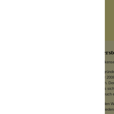
Herst
Wolkensei
Gegründe
Jahr 2008
tart in den Tag.
hoch. Der
chenkt dir genau diesen „Jetzt-geht’s-los“-
dass sich
tur ist seidig und geschmeidig, lässt sich
für euch
anz ohne zu kleben.
Zu den We
wieder zu neuem Schwung zu verhelfen, ist
Zufrieden