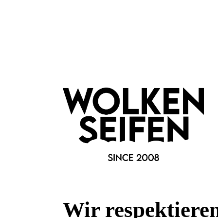
Anwendung:
Trage eine kleine Menge auf Pulspunkte, Schläfen (mit Abst
atme den Duft bewusst ein – besonders morgens, vor Termi
Frische-Impuls brauchst.
Bitte nur äußerlich anwenden und den Kontakt mit Augen un
Zitrusölen enthält, trage ihn vorzugsweise auf nicht sonnenex
Merkmale
Besonderheiten:
Aromatherapie
alkoholfrei
plastikfreie Ve
wasserfrei
Wir respektiere
Eigenschaften: