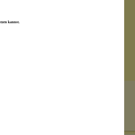
utzen kannst.
Senden
on unseren Kunden beantwortet werden.