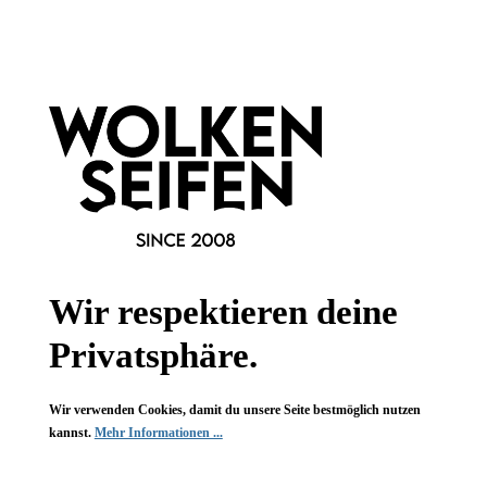
200 ml
Inhalt:
(99,95 €*/l)
19,99 €*
Hinzufügen
Wir respektieren deine
Privatsphäre.
Wir verwenden Cookies, damit du unsere Seite bestmöglich nutzen
kannst.
Mehr Informationen ...
Styx Körpercreme Lavendel-Zitrone