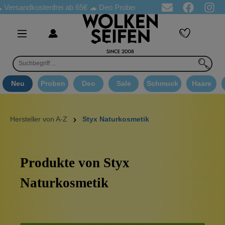
andkostenfrei ab 65€
☁ Deo Proben in jeder Bestellung
☁ Good
Neu
Proben
Deo
Sale
Schmuck
Haare
Hersteller von A-Z
Styx Naturkosmetik
Produkte von Styx
Naturkosmetik