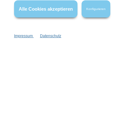
Alle Cookies akzeptieren
Konfigurieren
Pflege-Booster
für zarte, geschmeidige Haut
verführerischer Duft
Impressum
Datenschutz
200 ml
Inhalt:
(99,95 €*/l)
19,99 €*
Hinzufügen