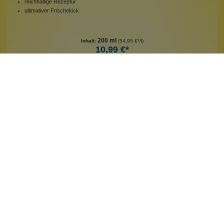
reichhaltige Rezeptur
ultimativer Frischekick
200 ml
Inhalt:
(54,95 €*/l)
10,99 €*
Hinzufügen