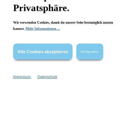
Privatsphäre.
FAQ
Wir verwenden Cookies, damit du unsere Seite bestmöglich nutzen
kannst.
Mehr Informationen ...
Vertrag widerrufen
Alle Cookies akzeptieren
Konfigurieren
* Alle Preise inkl. gesetzl. Mehrwertsteuer zzgl.
Versandkosten
,
wenn nicht anders angegeben.
Impressum
Datenschutz