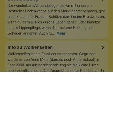
Die wunderbare Allroundpflege, die wir mit unserem
Bestseller Hodenwachs auf den Markt gebracht haben, gibt
es jetzt auch für Frauen. Schütze damit deine Brustwarzen,
wenn du gern BH-los durchs Leben gehst. Oder benutze
sie als Lippenpflege, wenn die trockene Heizungsluft
Schaden anrichtet. Auch fü…
Mehr
Info zu Wolkenseifen
Wolkenseifen ist ein Familienunternehmen. Gegründet
wurde es von Anne Merz (damals noch Anne Schaaf) im
Jahr 2008. Als Alleinerziehende zog sie die kleine Firma
nebenberuflich hoch. Der Zuspruch unserer Kunden gibt ihr
bis heute das gute Gefühl, dass sich all das gelohnt hat und
wir freuen uns, je…
Inhaltsstoffe
Bewertungen (2)