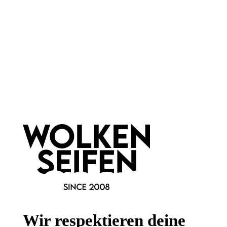
Newsletter abonnieren!
Informationen
Gesetzliche Informationen
Wir respektieren deine
Wissenswertes