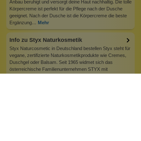
Anbau beruhigt und versorgt deine Haut nachhaltig. Die tolle
Körpercreme ist perfekt für die Pflege nach der Dusche
geeignet. Nach der Dusche ist die Körpercreme die beste
Ergänzung…
Mehr
Info zu Styx Naturkosmetik
Styx Naturcosmetic in Deutschland bestellen Styx steht für
vegane, zertifizierte Naturkosmetikprodukte wie Cremes,
Duschgel oder Balsam. Seit 1965 widmet sich das
österreichische Familienunternehmen STYX mit
mittlerweile rund 60 Mitarbeitern der Herstellung von
Naturkosmetik. Was sich nach erfahru…
Inhaltsstoffe
Bewertungen (0)
Fragen & Antworten (0)