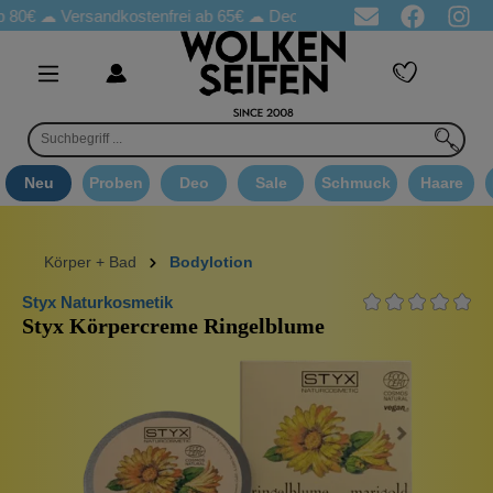
 ☁
Versandkostenfrei ab 65€
☁ Deo Proben in jeder Bestellung
☁
Neu
Proben
Deo
Sale
Schmuck
Haare
Körper + Bad
Bodylotion
Styx Naturkosmetik
Styx Körpercreme Ringelblume