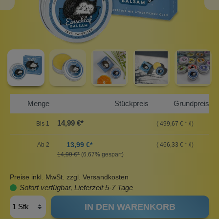
Menge
Stückpreis
Grundpreis
14,99 €*
Bis
1
( 499,67 € * /l)
13,99 €*
Ab
2
( 466,33 € * /l)
14,99 €*
(6.67% gespart)
Preise inkl. MwSt. zzgl. Versandkosten
Sofort verfügbar, Lieferzeit 5-7 Tage
IN DEN WARENKORB