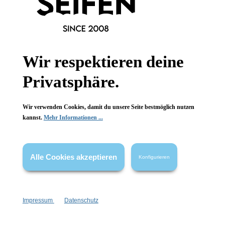
Informationen
Gesetzliche Informationen
Wir respektieren deine
Privatsphäre.
Wissenswertes
FAQ
Wir verwenden Cookies, damit du unsere Seite bestmöglich nutzen
kannst.
Mehr Informationen ...
Alle Cookies akzeptieren
Konfigurieren
Vertrag widerrufen
* Alle Preise inkl. gesetzl. Mehrwertsteuer zzgl.
Versandkosten
,
wenn nicht anders angegeben.
Impressum
Datenschutz