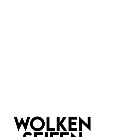
für jede Haut
Marke:
Wolkenseifen
Material:
Metall
Newsletter abonnieren!