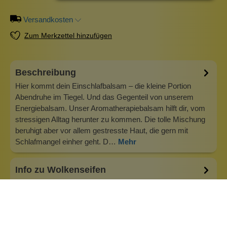
Versandkosten
Zum Merkzettel hinzufügen
Beschreibung
Hier kommt dein Einschlafbalsam – die kleine Portion
Abendruhe im Tiegel. Und das Gegenteil von unserem
Energiebalsam. Unser Aromatherapiebalsam hilft dir, vom
stressigen Alltag herunter zu kommen. Die tolle Mischung
beruhigt aber vor allem gestresste Haut, die gern mit
Schlafmangel einher geht. D…
Mehr
Info zu Wolkenseifen
Wolkenseifen ist ein Familienunternehmen. Gegründet
wurde es von Anne Merz (damals noch Anne Schaaf) im
Jahr 2008. Als Alleinerziehende zog sie die kleine Firma
nebenberuflich hoch. Der Zuspruch unserer Kunden gibt ihr