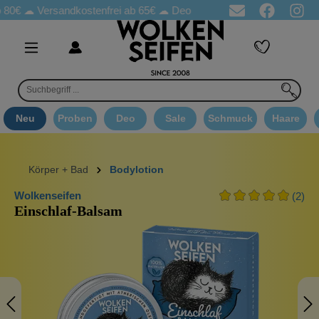
☁
Versandkostenfrei ab 65€
☁ Deo Proben in jeder Bestellung
☁ 
Neu
Proben
Deo
Sale
Schmuck
Haare
Körper + Bad
Bodylotion
Wolkenseifen
(2)
Einschlaf-Balsam