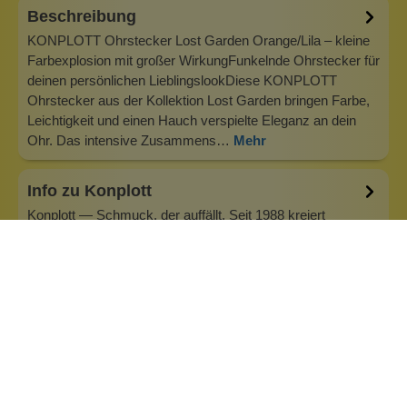
Beschreibung
KONPLOTT Ohrstecker Lost Garden Orange/Lila – kleine
Farbexplosion mit großer WirkungFunkelnde Ohrstecker für
deinen persönlichen LieblingslookDiese KONPLOTT
Ohrstecker aus der Kollektion Lost Garden bringen Farbe,
Leichtigkeit und einen Hauch verspielte Eleganz an dein
Ohr. Das intensive Zusammens…
Mehr
Info zu Konplott
Konplott — Schmuck, der auffällt. Seit 1988 kreiert
Designerin Miranda Konstantinidou von Luxemburg aus
handgefertigten Modeschmuck, der Farben, Kristalle und
außergewöhnliche Details zu echten Statement-Pieces
vereint. Jedes Stück wird mit Liebe zum Detail gefertigt und
bringt Individualität in je…
Inhaltsstoffe