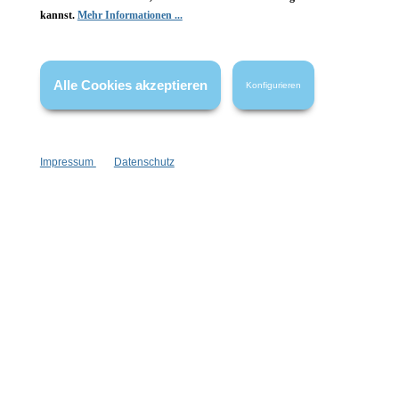
kannst.
Mehr Informationen ...
Vertrag widerrufen
* Alle Preise inkl. gesetzl. Mehrwertsteuer zzgl.
Versandkosten
,
Alle Cookies akzeptieren
Konfigurieren
wenn nicht anders angegeben.
Impressum
Datenschutz