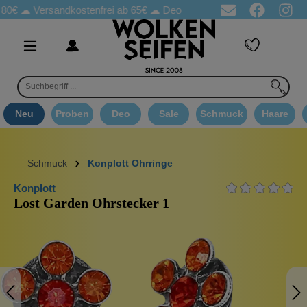
☁
Versandkostenfrei ab 65€
☁ Deo Proben in jeder Bestellung
☁ 
Neu
Proben
Deo
Sale
Schmuck
Haare
Schmuck
Konplott Ohrringe
Konplott
Lost Garden Ohrstecker 1