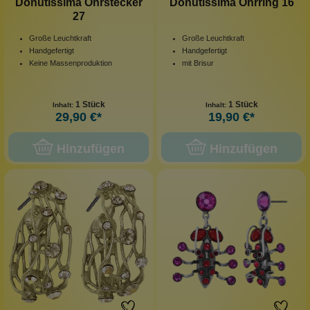
Donutissima Ohrstecker
Donutissima Ohrring 16
27
Große Leuchtkraft
Große Leuchtkraft
Handgefertigt
Handgefertigt
Keine Massenproduktion
mit Brisur
1 Stück
1 Stück
Inhalt:
Inhalt:
29,90 €*
19,90 €*
Hinzufügen
Hinzufügen