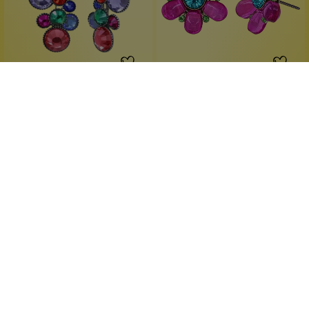
Konplott
Konplott
Water Cascade Ohrstecker
Daisy Love Ohrstecker
13
Pink 2
Große Leuchtkraft
strahlende Farben
Multifarben
Handgefertigt
farbenfrohes Glitzerstück
verspielt elegant
1 Stück
1 Stück
Inhalt:
Inhalt:
49,90 €*
39,90 €*
Hinzufügen
Hinzufügen