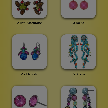
Alien Anemone
Amelia
Artdecode
Artisan