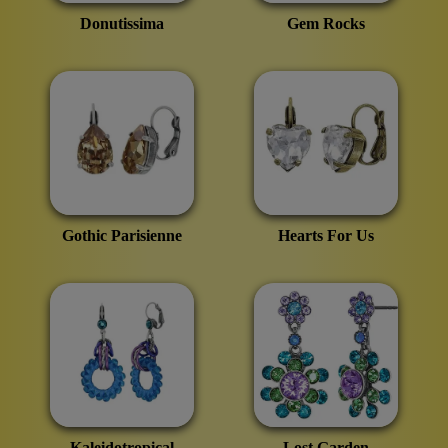
Donutissima
Gem Rocks
Gothic Parisienne
Hearts For Us
Kaleidotropical
Lost Garden