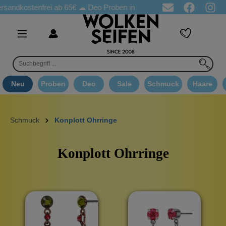
stenfrei ab 65€
☁ Deo Proben in jeder Bestellung
☁ Goodie Au
Neu
Proben
Deo
Sale
Schmuck
Haare
Schmuck
Konplott Ohrringe
Konplott Ohrringe