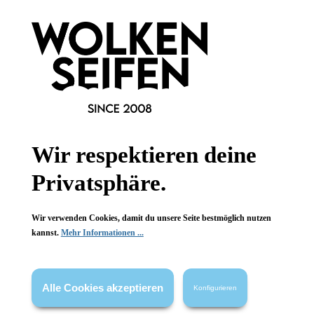
Konplott
Konplott
Alien Anemone Ohrringe
Lost Garden Ohrhänger 6
Orange
strahlende Farben
opulente Blüten
Handgefertigt
Handgefertigt
verspielt elegant
Glitzerstück
1 Stück
1 Stück
Inhalt:
Inhalt:
Wir respektieren deine
34,90 €*
54,90 €*
Privatsphäre.
Hinzufügen
Hinzufügen
Wir verwenden Cookies, damit du unsere Seite bestmöglich nutzen
kannst.
Mehr Informationen ...
Alle Cookies akzeptieren
Konfigurieren