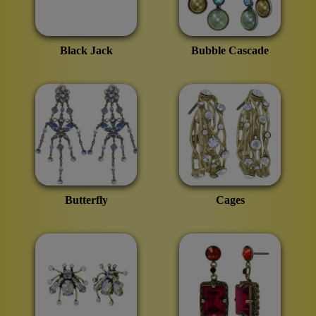
Black Jack
Bubble Cascade
Butterfly
Cages