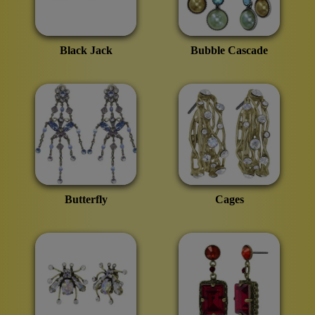
Black Jack
Bubble Cascade
Butterfly
Cages