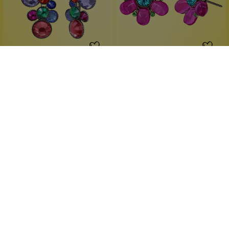
Konplott
Konplott
Water Cascade Ohrstecker
Daisy Love Ohrstecker
13
Pink 2
Große Leuchtkraft
strahlende Farben
Multifarben
Handgefertigt
farbenfrohes Glitzerstück
verspielt elegant
1 Stück
1 Stück
Inhalt:
Inhalt:
49,90 €*
39,90 €*
Hinzufügen
Hinzufügen