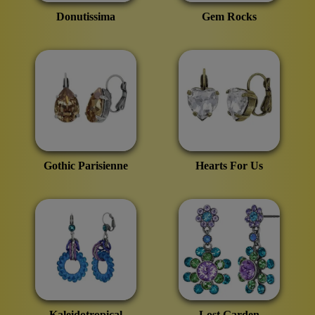
Donutissima
Gem Rocks
Gothic Parisienne
Hearts For Us
Kaleidotropical
Lost Garden