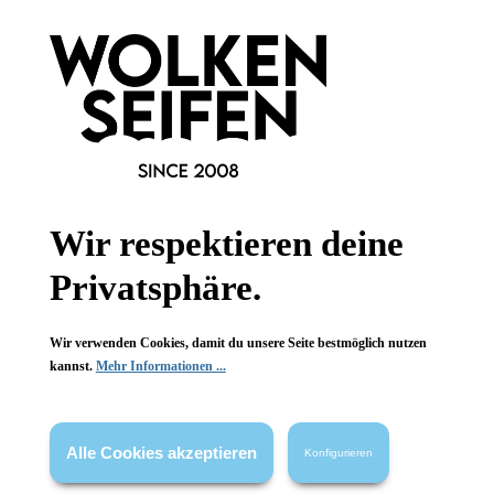
Konplott
Konplott
Alien Anemone Ohrringe
Lost Garden Ohrhänger 6
Orange
strahlende Farben
opulente Blüten
Handgefertigt
Handgefertigt
verspielt elegant
Glitzerstück
1 Stück
1 Stück
Inhalt:
Inhalt:
Wir respektieren deine
34,90 €*
54,90 €*
Privatsphäre.
Hinzufügen
Hinzufügen
Wir verwenden Cookies, damit du unsere Seite bestmöglich nutzen
kannst.
Mehr Informationen ...
Alle Cookies akzeptieren
Konfigurieren