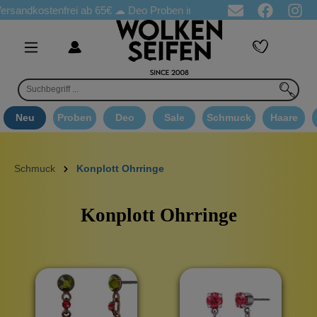
ostenfrei ab 65€
☁ Deo Proben in jeder Bestellung
☁ Goodie A
Neu
Proben
Deo
Sale
Schmuck
Haare
Schmuck
Konplott Ohrringe
Konplott Ohrringe