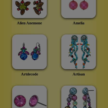
Alien Anemone
Amelia
Artdecode
Artisan