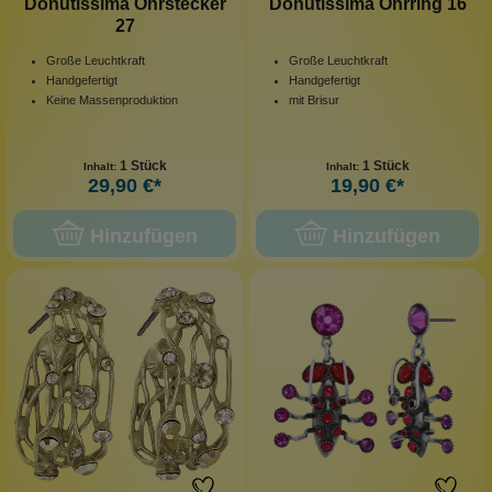
Donutissima Ohrstecker
Donutissima Ohrring 16
27
Große Leuchtkraft
Große Leuchtkraft
Handgefertigt
Handgefertigt
Keine Massenproduktion
mit Brisur
1 Stück
1 Stück
Inhalt:
Inhalt:
29,90 €*
19,90 €*
Hinzufügen
Hinzufügen