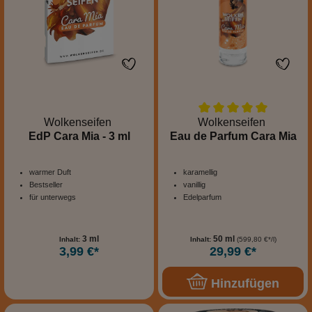
Wolkenseifen
Wolkenseifen
EdP Cara Mia - 3 ml
Eau de Parfum Cara Mia
warmer Duft
karamellig
Bestseller
vanillig
für unterwegs
Edelparfum
3 ml
50 ml
Inhalt:
Inhalt:
(599,80 €*/l)
3,99 €*
29,99 €*
Hinzufügen