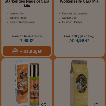
Stärkendes Nagelöl Cara
Wolkenseife Cara Mia
Mia
warmer Duft
Karamell und Walnuss
tägliche Pflege
warmer Duft
gegen brüchige Nägel
für jeden Hauttyp
10 ml
100 g
Inhalt:
(749,00 €*/l)
Inhalt:
(49,90 €*/kg)
7,49 €*
Ab
4,99 €*
Hinzufügen