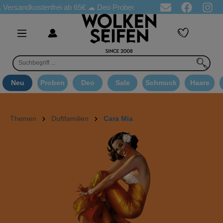
sandkostenfrei ab 65€
☁ Deo Proben in jeder Bestellung
☁ Good
Neu
Proben
Deo
Sale
Schmuck
Haare
Themen
Duftfamilien
Cara Mia