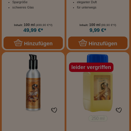
Spargröße
eleganter Duft
schweres Glas
für unterwegs
100 ml
100 ml
Inhalt:
(499,90 €*/l)
Inhalt:
(99,90 €*/l)
49,99 €*
9,99 €*
Hinzufügen
Hinzufügen
leider vergriffen
250 ml