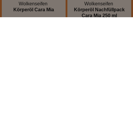
Wolkenseifen
Wolkenseifen
Körperöl Cara Mia
Körperöl Nachfüllpack
Cara Mia 250 ml
reichhaltige Pflege
alkoholfrei
vanilliger Duft
mit Sheaöl
stylische Verpackung
Refill
150 ml
250 ml
Inhalt:
(113,27 €*/l)
Inhalt:
(79,96 €*/l)
16,99 €*
19,99 €*
Hinzufügen
leider vergriffen
leider vergriffen