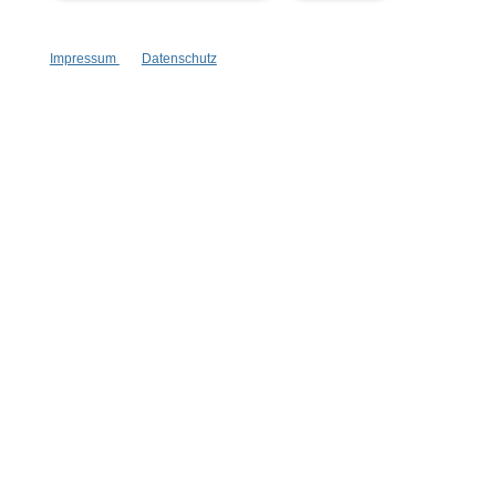
Impressum
Datenschutz
Cara Mia
Coquette
Dramaqueen
Glücksduft