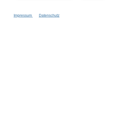
Vertrag widerrufen
Impressum
Datenschutz
* Alle Preise inkl. gesetzl. Mehrwertsteuer zzgl.
Versandkosten
,
wenn nicht anders angegeben.