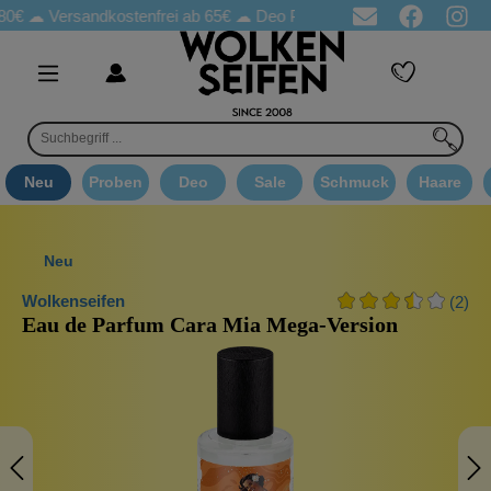
Versandkostenfrei ab 65€
☁ Deo Proben in jeder Bestellung
☁ 
Neu
Proben
Deo
Sale
Schmuck
Haare
Neu
Wolkenseifen
(2)
Eau de Parfum Cara Mia Mega-Version