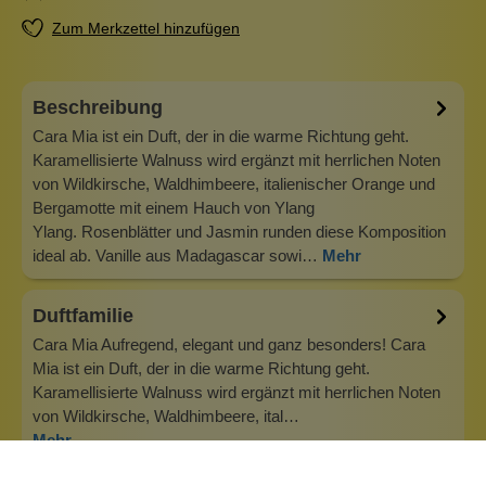
Zum Merkzettel hinzufügen
Beschreibung
Cara Mia ist ein Duft, der in die warme Richtung geht.
Karamellisierte Walnuss wird ergänzt mit herrlichen Noten
von Wildkirsche, Waldhimbeere, italienischer Orange und
Bergamotte mit einem Hauch von Ylang
Ylang. Rosenblätter und Jasmin runden diese Komposition
ideal ab. Vanille aus Madagascar sowi…
Mehr
Duftfamilie
Cara Mia Aufregend, elegant und ganz besonders! Cara
Mia ist ein Duft, der in die warme Richtung geht.
Karamellisierte Walnuss wird ergänzt mit herrlichen Noten
von Wildkirsche, Waldhimbeere, ital…
Mehr