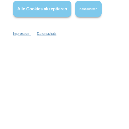
Alle Cookies akzeptieren
FAQ
Konfigurieren
Impressum
Datenschutz
Vertrag widerrufen
* Alle Preise inkl. gesetzl. Mehrwertsteuer zzgl.
Versandkosten
,
wenn nicht anders angegeben.