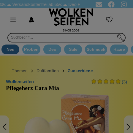
sandkostenfrei ab 65€
☁ Deo Proben in jeder Bestellung
☁ Goo
Neu
Proben
Deo
Sale
Schmuck
Haare
Themen
Duftfamilien
Zuckerbiene
Wolkenseifen
(3)
Pflegeherz Cara Mia