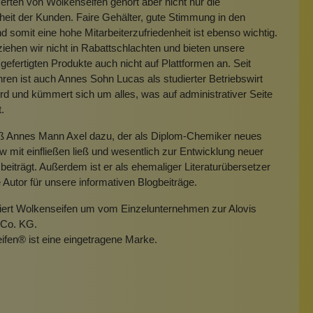
rten von Wolkenseifen gehört aber nicht nur die
heit der Kunden. Faire Gehälter, gute Stimmung in den
 somit eine hohe Mitarbeiterzufriedenheit ist ebenso wichtig.
iehen wir nicht in Rabattschlachten und bieten unsere
gefertigten Produkte auch nicht auf Plattformen an. Seit
hren ist auch Annes Sohn Lucas als studierter Betriebswirt
rd und kümmert sich um alles, was auf administrativer Seite
t.
eß Annes Mann Axel dazu, der als Diplom-Chemiker neues
mit einfließen ließ und wesentlich zur Entwicklung neuer
beiträgt. Außerdem ist er als ehemaliger Literaturübersetzer
e Autor für unsere informativen Blogbeiträge.
miert Wolkenseifen um vom Einzelunternehmen zur Alovis
Co. KG.
ifen
®
ist eine eingetragene Marke.