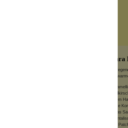
Cara
Aufregend
die warm
Karamelli
el
Wildkirsc
einem Ha
t sind ein wichtiger Teil gepflegter Hände.
diese Kom
em stärkenden Nagelöl schenkst du spröden,
etwas San
ie brauchen.
oriental
und Patch