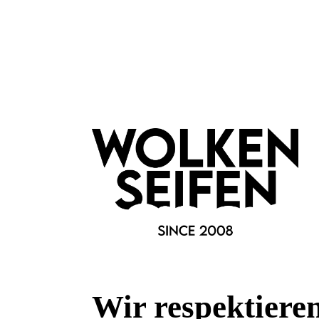
Später reicht es aus, das stärkende Nagelöl 1- bis 3-mal wö
Extra-Pflege über Nacht
Für eine besonders intensive Nagelkur gibst du einmal pro Wo
Anschließend kannst du deine Hände über Nacht in Baumwo
Nagelhaut und Nagelbett intensiv gepflegt.
Merkmale
Besonderheiten:
plastikarme Verpackung
Duftfamilie:
Cara Mia
Wir respektiere
Marke: