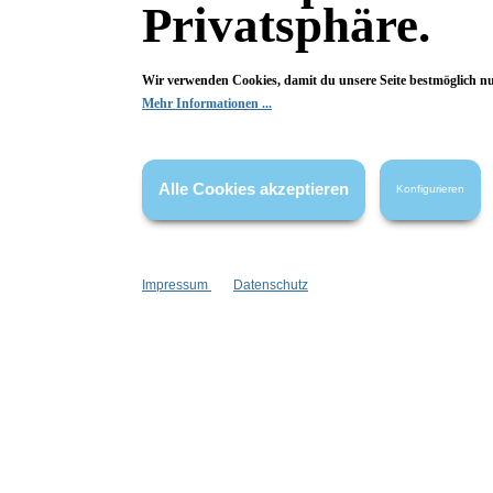
Privatsphäre.
Wolkenseifen
Material:
Wir verwenden Cookies, damit du unsere Seite bestmöglich n
Glas
Mehr Informationen ...
Alle Cookies akzeptieren
Konfigurieren
Fragen & Antworten
Impressum
Datenschutz
Deine Frage kann entweder von uns, von Herstellern oder v
Bewertungen