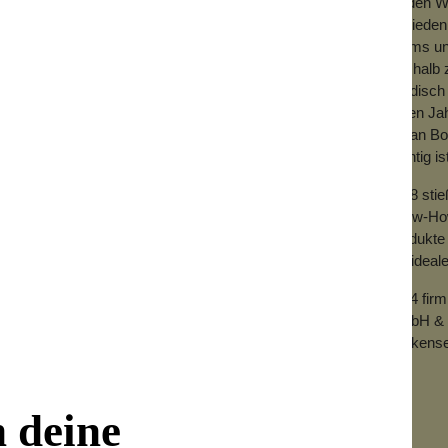
Zu den We
chentlich zu verwenden.
Zufrieden
Teams und
Deshalb z
händisch 
che reichlich Pflegeöl auf jeden Nagel.
vielen Ja
llhandschuhe packen. So werden Nägel,
mit an Bo
wichtig is
2018 sti
Know-How 
Produkte 
der ideal
2024 fir
GmbH & 
Wolkense
n deine