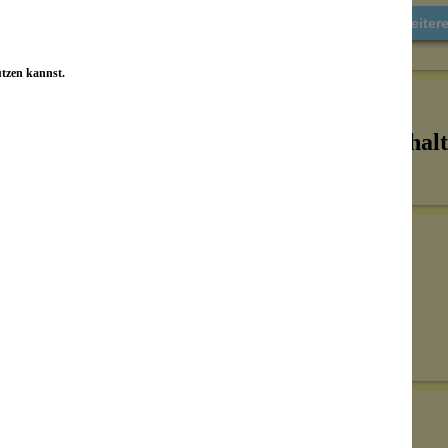
Weiter
utzen kannst.
Inhalt
Senden
on unseren Kunden beantwortet werden.