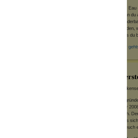
lichem Keratin
Das Eau d
ften eines Nagelöls mit der reichhaltigen
wenn du a
 sich präzise mit dem Pinsel auftragen,
wunderba
werden, w
dass du b
 hilft dabei, die Nägel zu stärken.
t zusätzlich mit intensiver Pflege und
Hier geht
nde Nägel
Herst
stigkeit und natürlichem Glanz gewinnen.
ternde Nägel und trockene Nagelhaut. Deine
Wolkensei
s.
Gegründe
Jahr 2008
hoch. Der
auf und massiere es sanft in Nagel und
dass sich
s, damit die reichhaltige Nagelpflege in
für euch