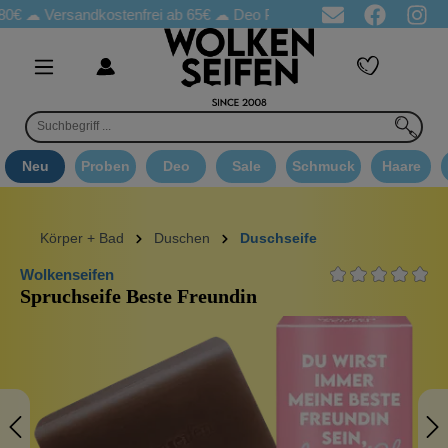
Versandkostenfrei ab 65€
☁ Deo Proben in jeder Bestellung
☁ 
Neu
Proben
Deo
Sale
Schmuck
Haare
Körper + Bad
Duschen
Duschseife
Wolkenseifen
Spruchseife Beste Freundin