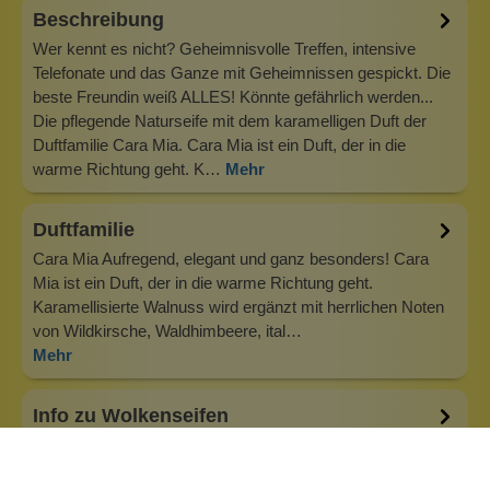
Beschreibung
Wer kennt es nicht? Geheimnisvolle Treffen, intensive
Telefonate und das Ganze mit Geheimnissen gespickt. Die
beste Freundin weiß ALLES! Könnte gefährlich werden...
Die pflegende Naturseife mit dem karamelligen Duft der
Duftfamilie Cara Mia. Cara Mia ist ein Duft, der in die
warme Richtung geht. K…
Mehr
Duftfamilie
Cara Mia Aufregend, elegant und ganz besonders! Cara
Mia ist ein Duft, der in die warme Richtung geht.
Karamellisierte Walnuss wird ergänzt mit herrlichen Noten
von Wildkirsche, Waldhimbeere, ital…
Mehr
Info zu Wolkenseifen
Wolkenseifen ist ein Familienunternehmen. Gegründet
wurde es von Anne Merz (damals noch Anne Schaaf) im