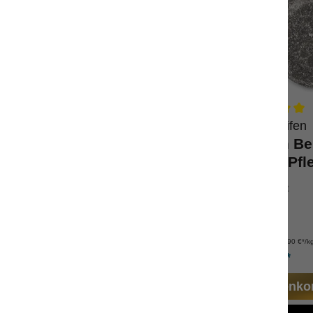
Wolkenseifen
Wolkenseifen
pray Berlin-Edition
Duschbatzen Ber
seifenfreie Pfl
cher, zeitloser Duft
zitrisch-herber Duft
al für den Sommer
pH-neutral
dgefertigt
mit Mandelöl
Inhalt:
100 ml
Inhalt:
100 g
(99,90 €*/l)
(99,90 €*/k
9,99 €*
9,99 €*
n den Warenkorb
In den Warenko