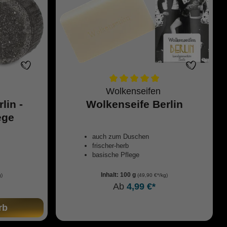
Wolkenseifen
lin -
Wolkenseife Berlin
ege
auch zum Duschen
frischer-herb
basische Pflege
Inhalt:
100 g
g)
(49,90 €*/kg)
Ab
4,99 €*
rb