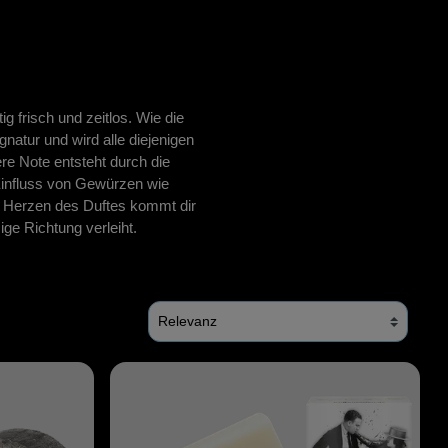
Pinzetten
Pomade
Insektenstiche
Sonnenschutz
Taschen
rscrub
Körperpuder
g frisch und zeitlos. Wie die
natur und wird alle diejenigen
urbeutel
Pinsel
re Note entsteht durch die
Nachfüllpackungen
Einfluss von Gewürzen wie
Haargummis und Spangen
Im Herzen des Duftes kommt dir
ge Richtung verleiht.
Rasur
Sonnenschutz