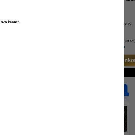
-frisch
frisch-herb-unisex
utzen kannst.
u und Mandarine
besonderes Geschenk
iander und Safran
für jede Haut
Inhalt:
3 ml
Inhalt:
50 ml
(99,80 €*/l
3,99 €*
4,99 €*
n den Warenkorb
In den Warenko