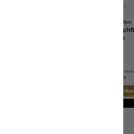
Wolkenseifen
Wolkenseifen
me Roll On Berlin
Deo Roll On Nachf
Berlin
isch-frisch-herb
Deo Roll On
tsellerduft
Refill
 unterwegs
basisch
nhalt:
10 ml
Inhalt:
250 ml
(1.199,00 €*/l)
(147,96 €*/
11,99 €*
36,99 €*
n den Warenkorb
In den Warenko