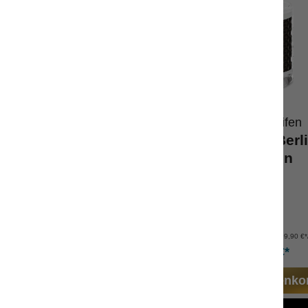
Wolkenseifen
Wolkenseifen
ftkerze Berlin
Eau de Parfum Berl
Version
ber Frischeduft
Unisex-Duft
ge Brenndauer
zitrisch-herb
delholz und Vetiver
Spargröße
Inhalt:
150 g
Inhalt:
100 ml
(99,93 €*/kg)
(499,90 €*/
14,99 €*
49,99 €*
n den Warenkorb
In den Warenko