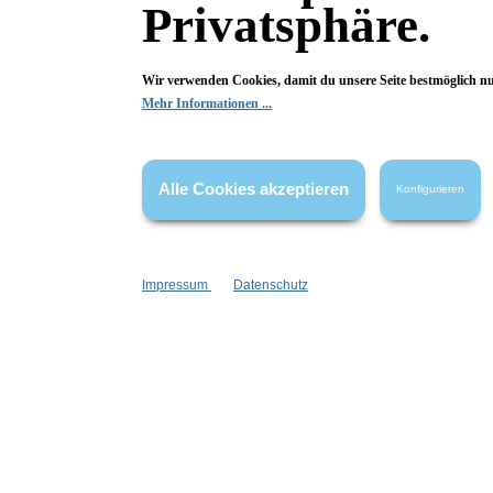
Privatsphäre.
Unisex-Duft
herb
Wir verwenden Cookies, damit du unsere Seite bestmöglich n
aluminiumsalzfrei
Yuz
Mehr Informationen ...
frische Note
Kor
Inhalt:
25 ml
(299,60 €*/l)
7,49 €*
Alle Cookies akzeptieren
Konfigurieren
I
Impressum
Datenschutz