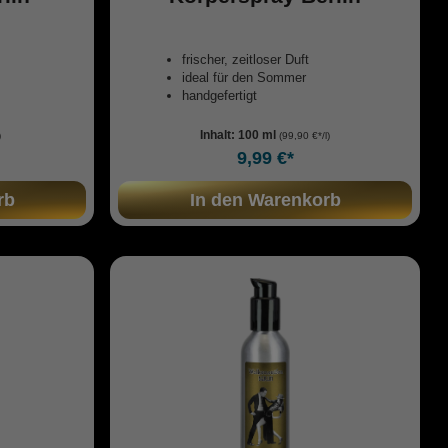
frischer, zeitloser Duft
ideal für den Sommer
handgefertigt
Inhalt:
100 ml
)
(99,90 €*/l)
9,99 €*
rb
In den Warenkorb