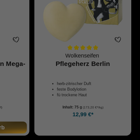
Wolkenseifen
in Mega-
Pflegeherz Berlin
herb-zitrischer Duft
feste Bodylotion
fü trockene Haut
Inhalt:
75 g
l)
(173,20 €*/kg)
12,99 €*
rb