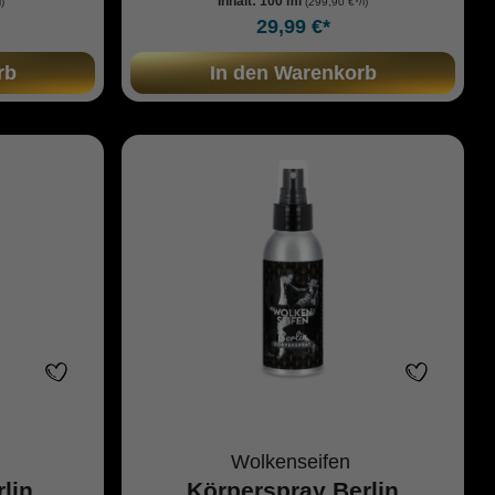
Inhalt:
100 ml
)
(299,90 €*/l)
29,99 €*
rb
In den Warenkorb
Wolkenseifen
lin
Körperspray Berlin