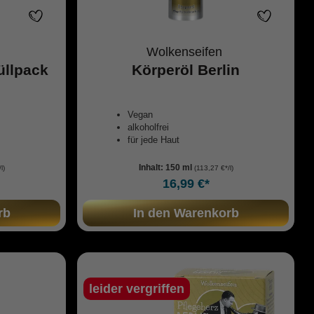
Wolkenseifen
üllpack
Körperöl Berlin
Vegan
alkoholfrei
für jede Haut
Inhalt:
150 ml
l)
(113,27 €*/l)
16,99 €*
rb
In den Warenkorb
leider vergriffen