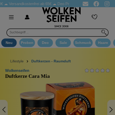
sandkostenfrei ab 65€
☁ Deo Proben in jeder Bestellung
☁ Goo
Neu
Proben
Deo
Sale
Schmuck
Haare
Lifestyle
Duftkerzen - Raumduft
Wolkenseifen
Duftkerze Cara Mia