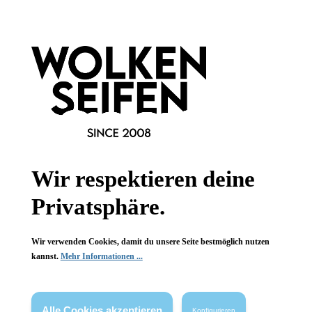
Newsletter abonnieren!
Wir respektieren deine
Informationen
Privatsphäre.
Gesetzliche Informationen
Wir verwenden Cookies, damit du unsere Seite bestmöglich nutzen
Wissenswertes
kannst.
Mehr Informationen ...
FAQ
Alle Cookies akzeptieren
Konfigurieren