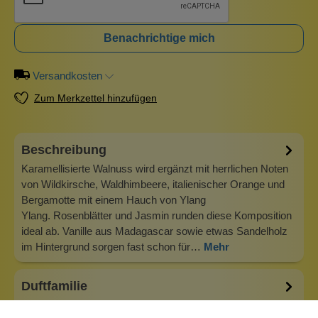
Benachrichtige mich
Versandkosten
Zum Merkzettel hinzufügen
Beschreibung
Karamellisierte Walnuss wird ergänzt mit herrlichen Noten
von Wildkirsche, Waldhimbeere, italienischer Orange und
Bergamotte mit einem Hauch von Ylang
Ylang. Rosenblätter und Jasmin runden diese Komposition
ideal ab. Vanille aus Madagascar sowie etwas Sandelholz
im Hintergrund sorgen fast schon für…
Mehr
Duftfamilie
Cara Mia Aufregend, elegant und ganz besonders! Cara