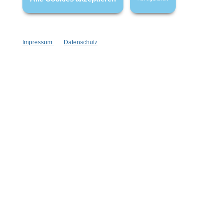
Vertrag widerrufen
Impressum
Datenschutz
* Alle Preise inkl. gesetzl. Mehrwertsteuer zzgl.
Versandkosten
,
wenn nicht anders angegeben.