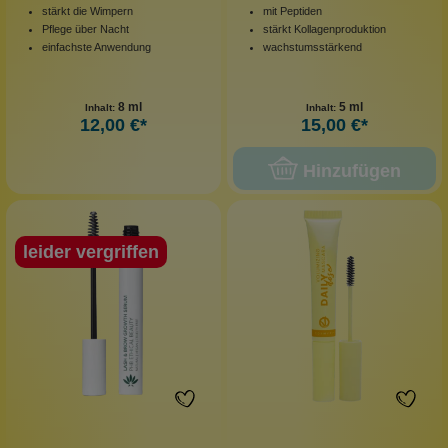
stärkt die Wimpern
mit Peptiden
Pflege über Nacht
stärkt Kollagenproduktion
einfachste Anwendung
wachstumsstärkend
8 ml
5 ml
Inhalt:
Inhalt:
12,00 €*
15,00 €*
Hinzufügen
leider vergriffen