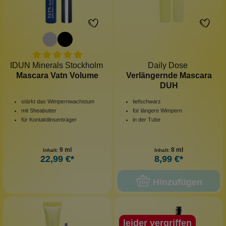
IDUN Minerals Stockholm
Daily Dose
Mascara Vatn Volume
Verlängernde Mascara
DUH
stärkt das Wimpernwachstum
tiefschwarz
mit Sheabutter
für längere Wimpern
für Kontaktlinsenträger
in der Tube
9 ml
8 ml
Inhalt:
Inhalt:
22,99 €*
8,99 €*
Hinzufügen
leider vergriffen