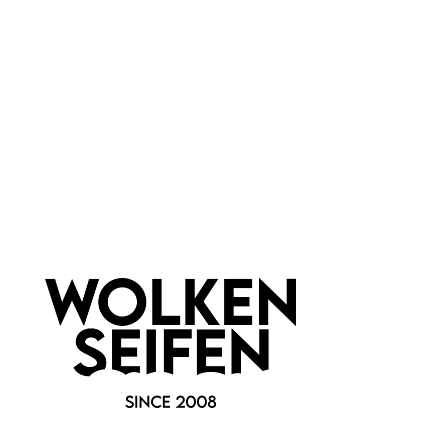
Wer hat Mascara erfunden?
Mascara wurde in den 1910er Jahren von dem Chemiker T.L.
Williams erfunden, der das Produkt für seine Schwester
Maybelline
entwickelte. Seit seiner Erfindung hat sich
Mascara zu einem Grundnahrungsmittel im Bereich der
Kosmetik entwickelt und ist heute eines der meistverkauften
Beauty-Produkte weltweit.
Wofür brauche ich Mascara?
Mascara ist für verschiedene Zwecke nützlich.
Es verleiht
den Wimpern Volumen, Länge und Definition
, um den
Augen mehr Ausdruck und Tiefe zu verleihen. Mascara kann
auch den Blick öffnen und die Wimpern optisch größer wirken
lassen. Es ist ein einfacher und effektiver Weg, die Wimpern
zu betonen und den gesamten Look zu vervollständigen.
Wie wende ich Mascara an?
Die Anwendung von Mascara ist einfach und erfordert nur
wenige Schritte. Zunächst kannst du einen Wimpernformer