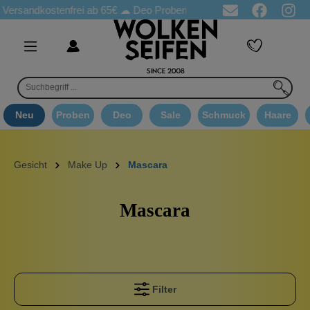
ndkostenfrei ab 65€
☁ Deo Proben in jeder Bestellung
☁ Goodi
Neu
Proben
Deo
Sale
Schmuck
Haare
Gesicht
Make Up
Mascara
Mascara
Filter