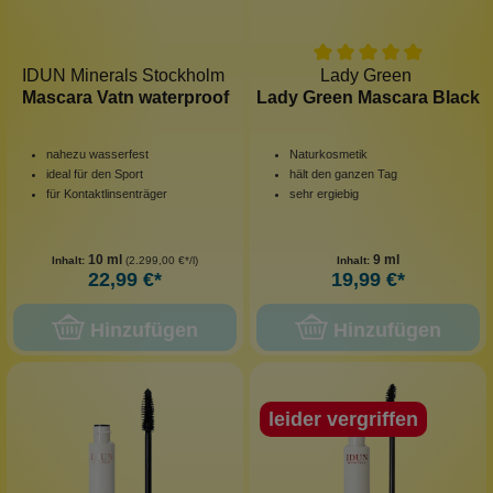
IDUN Minerals Stockholm
Lady Green
Mascara Vatn waterproof
Lady Green Mascara Black
nahezu wasserfest
Naturkosmetik
ideal für den Sport
hält den ganzen Tag
für Kontaktlinsenträger
sehr ergiebig
10 ml
9 ml
Inhalt:
(2.299,00 €*/l)
Inhalt:
22,99 €*
19,99 €*
Hinzufügen
Hinzufügen
leider vergriffen