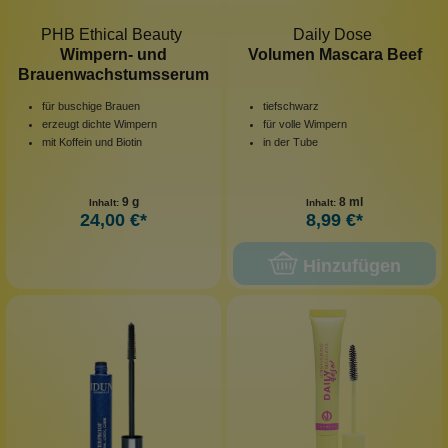
PHB Ethical Beauty
Daily Dose
Wimpern- und
Volumen Mascara Beef
Brauenwachstumsserum
für buschige Brauen
tiefschwarz
erzeugt dichte Wimpern
für volle Wimpern
mit Koffein und Biotin
in der Tube
9 g
8 ml
Inhalt:
Inhalt:
24,00 €*
8,99 €*
Hinzufügen