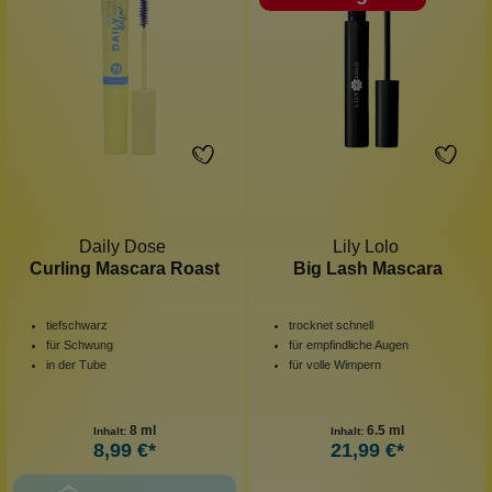
Daily Dose
Lily Lolo
Curling Mascara Roast
Big Lash Mascara
tiefschwarz
trocknet schnell
für Schwung
für empfindliche Augen
in der Tube
für volle Wimpern
8 ml
6.5 ml
Inhalt:
Inhalt:
8,99 €*
21,99 €*