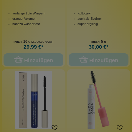
verlängert die Wimpern
Kultobjekt
erzeugt Volumen
auch als Eyeliner
nahezu wasserfest
super ergiebig
10 g
5 g
Inhalt:
(2.999,00 €*/kg)
Inhalt:
29,99 €*
30,00 €*
Hinzufügen
Hinzufügen