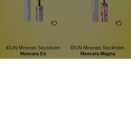
IDUN Minerals Stockholm
IDUN Minerals Stockholm
Mascara Eir
Mascara Magna
maximales Volumen
gerundete Bürste
nahezu wasserfest
für empfindliche Augen
mit Vitamin E
für definierte Wimpern
13.5 ml
13 ml
Inhalt:
(1.702,96 €*/l)
Inhalt:
(1.768,46 €*/l)
22,99 €*
22,99 €*
Hinzufügen