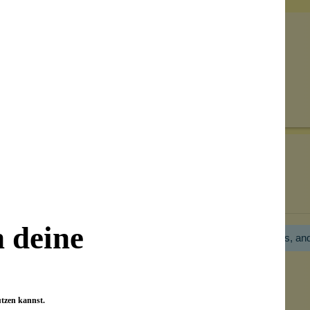
Senden
on unseren Kunden beantwortet werden.
Bewertungen nur in der aktuellen Sprache anzeigen.
n deine
Hier gibt es noch gar keine Bewertung! Bitte hilf uns, an
utzen kannst.