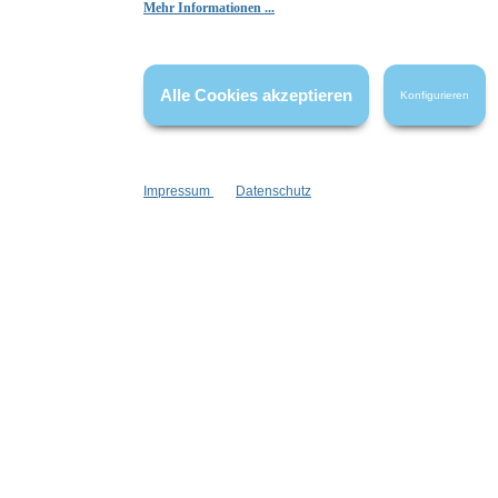
Mehr Informationen ...
Die Bewertungen werden vor ihrer Veröffentlichung nicht auf ihre
Echtheit überprüft. Sie können daher auch von Verbrauchern stammen,
die die bewerteten Produkte tatsächlich gar nicht erworben/genutzt
Alle Cookies akzeptieren
Konfigurieren
haben.
Impressum
Datenschutz