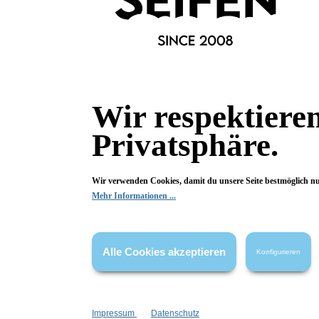
tiefschwarz
für volle Wimpern
in der Tube
Inhalt:
8 ml
8,99 €*
Wir respektiere
In den Warenkorb
Privatsphäre.
Wir verwenden Cookies, damit du unsere Seite bestmöglich n
Mehr Informationen ...
Alle Cookies akzeptieren
Konfigurieren
Impressum
Datenschutz