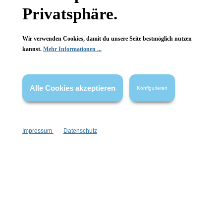
Privatsphäre.
Wir verwenden Cookies, damit du unsere Seite bestmöglich nutzen
kannst.
Mehr Informationen ...
Informationen
Gesetzliche Informationen
Alle Cookies akzeptieren
Konfigurieren
Wissenswertes
FAQ
Impressum
Datenschutz
Vertrag widerrufen
* Alle Preise inkl. gesetzl. Mehrwertsteuer zzgl.
Versandkosten
,
wenn nicht anders angegeben.