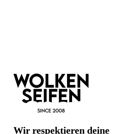
perfekt trennen
rosé-gold Optik
schön definieren
rostfrei
pflegend
Griff doppelt gearbeitet
1 Stück
1 Stück
Inhalt:
Inhalt:
5,99 €*
7,99 €*
Hinzufügen
Newsletter abonnieren!
Wir respektieren deine