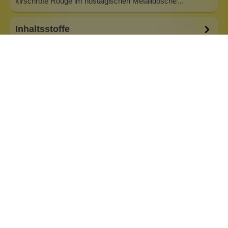
kirschrote Rouge im nostalgischen Metalldösche…
Inhaltsstoffe
Bewertungen (1)
Fragen & Antworten (1)
Besonderheiten:
alkoholfrei
aluminiumsalzfrei
feste Form
Eigenschaften:
Vegan
ohne Duftstoffe
Marke:
Bésame Cosmetics