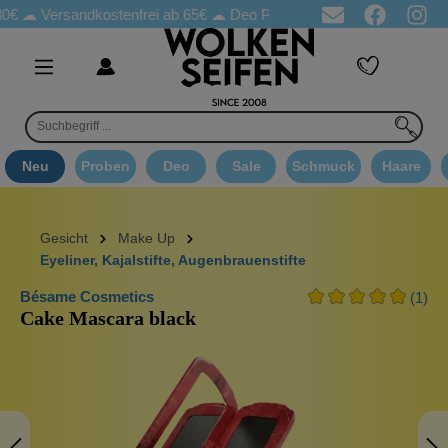
Versandkostenfrei ab 65€
☁ Deo Proben in jeder Bestellung
☁ G
Neu
Proben
Deo
Sale
Schmuck
Haare
Gesicht
Make Up
Eyeliner, Kajalstifte, Augenbrauenstifte
Bésame Cosmetics
(1)
Cake Mascara black