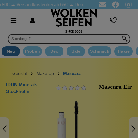
☁
Versandkostenfrei ab 65€
☁ Deo Proben in jeder Bestellung
☁ 
Neu
Proben
Deo
Sale
Schmuck
Haare
Gesicht
Make Up
Mascara
IDUN Minerals
Mascara Eir
Stockholm