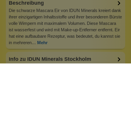
Beschreibung
Die schwarze Mascara Eir von IDUN Minerals kreiert dank
ihrer einzigartigen Inhaltsstoffe und ihrer besonderen Bürste
volle Wimpern mit maximalem Volumen. Diese Mascara
ist wasserfest und wird mit Make-up-Entferner entfernt. Eir
hat eine aufbaubare Rezeptur, was bedeutet, du kannst sie
in mehreren…
Mehr
Info zu IDUN Minerals Stockholm
IDUN Minerals - Dekorative und pflegende Kosmetik IDUN
Minerals ist eine schwedische Schönheitsmarke mit
Produkten, die auf hochgereinigten Mineralien basieren. Die
Produkte werden in enger Zusammenarbeit mit Forschern
und Dermatologen entwickelt und enthalten Inhaltsstoffe,
die die Haut schützen…
Inhaltsstoffe