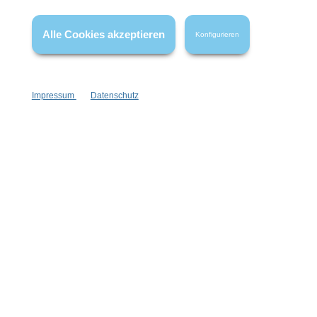
* Alle Preise inkl. gesetzl. Mehrwertsteuer zzgl.
Versandkosten
,
wenn nicht anders angegeben.
Alle Cookies akzeptieren
Konfigurieren
Impressum
Datenschutz