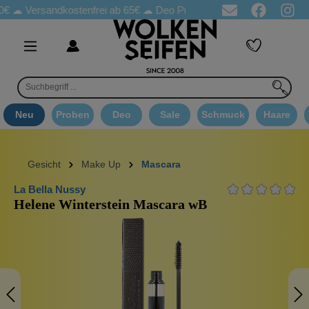
sandkostenfrei ab 65€
☁ Deo Proben in jeder Bestellung
☁ Goo
Neu
Proben
Deo
Sale
Schmuck
Haare
Gesicht
Make Up
Mascara
La Bella Nussy
Helene Winterstein Mascara wB