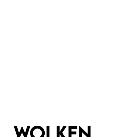
weiche Bürste
Besonderheiten:
alkoholfrei
Eigenschaften:
ohne Duftstoffe
Marke:
La Bella Nussy
Newsletter abonnieren!