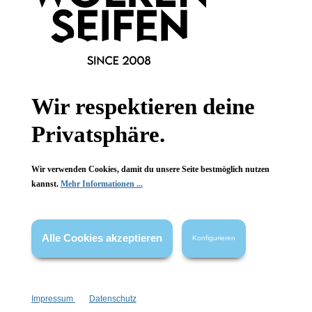
Informationen
Wir respektieren deine
Gesetzliche Informationen
Privatsphäre.
Wissenswertes
Wir verwenden Cookies, damit du unsere Seite bestmöglich nutzen
FAQ
kannst.
Mehr Informationen ...
Alle Cookies akzeptieren
Konfigurieren
Vertrag widerrufen
* Alle Preise inkl. gesetzl. Mehrwertsteuer zzgl.
Versandkosten
,
Impressum
Datenschutz
wenn nicht anders angegeben.