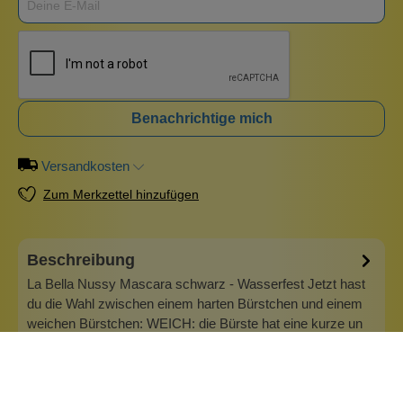
Benachrichtige mich
Versandkosten
Zum Merkzettel hinzufügen
Beschreibung
La Bella Nussy Mascara schwarz - Wasserfest Jetzt hast
du die Wahl zwischen einem harten Bürstchen und einem
weichen Bürstchen: WEICH: die Bürste hat eine kurze un
deine lange Seite, sie ist vor allem für kürzere Wimpern von
Vorteil und ideal, um den unteren Wimpernkranz zu
tuschen. HART: sie is…
Mehr