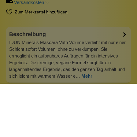
Versandkosten
Zum Merkzettel hinzufügen
Beschreibung
IDUN Minerals Mascara Vatn Volume verleiht mit nur einer
Schicht sofort Volumen, ohne zu verklumpen. Sie
ermöglicht ein aufbaubares Auftragen für ein intensives
Ergebnis. Die cremige, vegane Formel sorgt für ein
langanhaltendes Ergebnis, das den ganzen Tag anhält und
sich leicht mit warmem Wasser e…
Mehr
Info zu IDUN Minerals Stockholm
IDUN Minerals - Dekorative und pflegende Kosmetik IDUN
Minerals ist eine schwedische Schönheitsmarke mit
Produkten, die auf hochgereinigten Mineralien basieren. Die
Produkte werden in enger Zusammenarbeit mit Forschern
und Dermatologen entwickelt und enthalten Inhaltsstoffe,
die die Haut schützen…