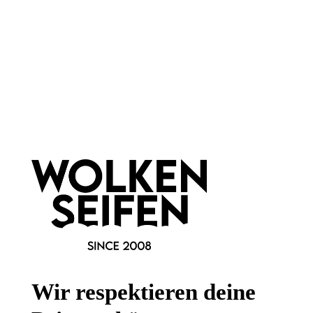
Newsletter abonnieren!
Informationen
Gesetzliche Informationen
Wissenswertes
Wir respektieren deine