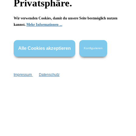
Privatsphäre.
FAQ
Wir verwenden Cookies, damit du unsere Seite bestmöglich nutzen
kannst.
Mehr Informationen ...
Vertrag widerrufen
Alle Cookies akzeptieren
Konfigurieren
* Alle Preise inkl. gesetzl. Mehrwertsteuer zzgl.
Versandkosten
,
wenn nicht anders angegeben.
Impressum
Datenschutz