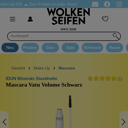
b 65€
☁ Deo Proben in jeder Bestellung
☁ Goodie Auswahl ab
Neu
Proben
Deo
Sale
Schmuck
Haare
Gesicht
Make Up
Mascara
IDUN Minerals Stockholm
(1)
Mascara Vatn Volume Schwarz