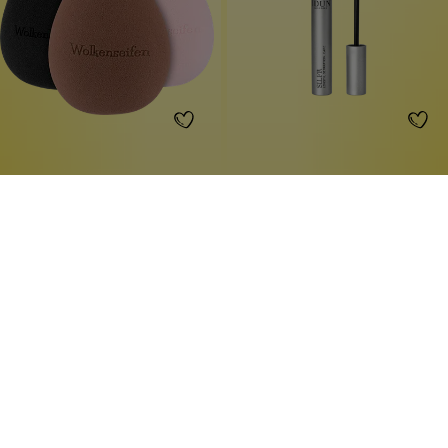
Make-Up-Blender Frida
Mascara Silfr
latexfrei
verlängert die Wimpern
lange verwendbar
schlanke Gummibürste
Make-Up-Tool
wasserbeständig
1 Stück
10 ml
Inhalt:
Inhalt:
(2.299,00 €*/l)
4,99 €*
22,99 €*