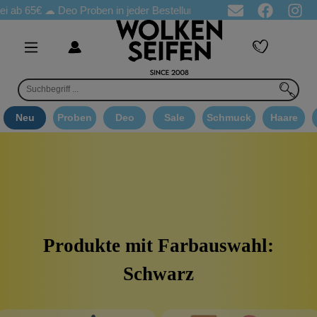
b 65€
☁ Deo Proben in jeder Bestellung
☁ Goodie Auswahl ab 
Neu
Proben
Deo
Sale
Schmuck
Haare
Produkte mit Farbauswahl:
Schwarz