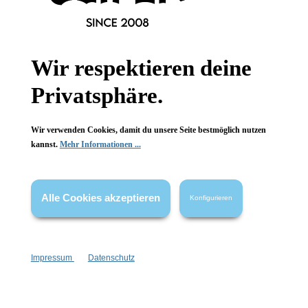
Wir respektieren deine
Privatsphäre.
Wir verwenden Cookies, damit du unsere Seite bestmöglich nutzen
kannst.
Mehr Informationen ...
Silberionen-Zahnbürste
Kosmetiktasche Lipstick
Alle Cookies akzeptieren
Konfigurieren
langlebig
qualitativ hochwertig
selbstreinigend
dickes Velours
antibakteriell
für die Handtasche
Impressum
Datenschutz
1 Stück
1 Stück
Inhalt:
Inhalt:
6,99 €*
14,99 €*