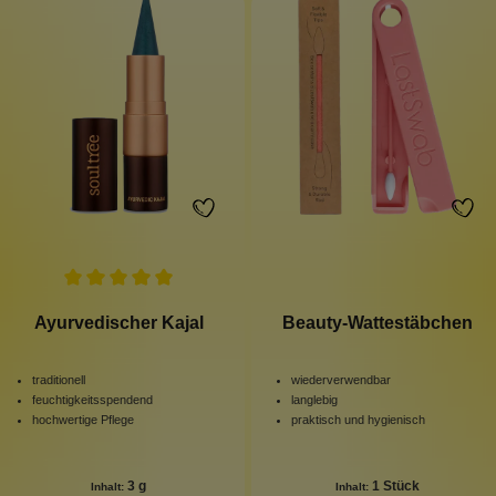
Ayurvedischer Kajal
Beauty-Wattestäbchen
traditionell
wiederverwendbar
feuchtigkeitsspendend
langlebig
hochwertige Pflege
praktisch und hygienisch
3 g
1 Stück
Inhalt:
Inhalt: