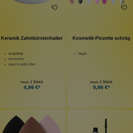
Keramik Zahnbürstenhalter
Kosmetik-Pinzette schräg
langelebig
Vegan
formschön
passt in jedes Bad
1 Stück
1 Stück
Inhalt:
Inhalt:
4,99 €*
9,99 €*