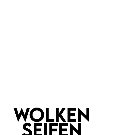
Seifenablage Emaille
Seifenablage Silikon Rampe
stehend
Vegan
Vegan
plastikfreie Verpackung
1 Stück
1 Stück
Inhalt:
Inhalt:
19,99 €*
8,99 €*