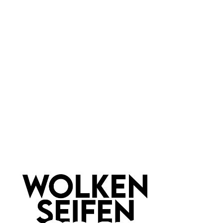
Vegan
ohne Duftstoffe
Farbauswahl:
Blau
Marke:
IDUN Minerals
Newsletter abonnieren!