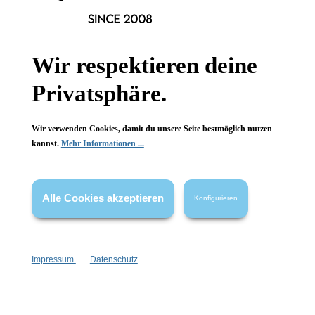
Informationen
Wir respektieren deine
Gesetzliche Informationen
Privatsphäre.
Wissenswertes
Wir verwenden Cookies, damit du unsere Seite bestmöglich nutzen
FAQ
kannst.
Mehr Informationen ...
Alle Cookies akzeptieren
Konfigurieren
Vertrag widerrufen
* Alle Preise inkl. gesetzl. Mehrwertsteuer zzgl.
Versandkosten
,
Impressum
Datenschutz
wenn nicht anders angegeben.