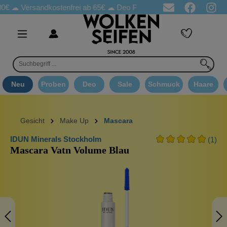
sandkostenfrei ab 65€
☁ Deo Proben in jeder Bestellung
☁ Goo
Neu
Proben
Deo
Sale
Schmuck
Haare
Gesicht
Make Up
Mascara
IDUN Minerals Stockholm
(1)
Mascara Vatn Volume Blau