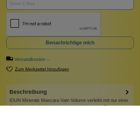
Benachrichtige mich
Versandkosten
Zum Merkzettel hinzufügen
Beschreibung
IDUN Minerals Mascara Vatn Volume verleiht mit nur einer
Schicht sofort Volumen, ohne zu verklumpen. Sie
ermöglicht ein aufbaubares Auftragen für ein intensives
Ergebnis. Die cremige, vegane Formel sorgt für ein
langanhaltendes Ergebnis, das den ganzen Tag anhält und
sich leicht mit warmem Wasser e…
Mehr