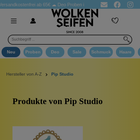
dkostenfrei ab 65€
☁ Deo Proben in jeder Bestellung
☁ Goodie
Neu
Proben
Deo
Sale
Schmuck
Haare
Hersteller von A-Z
Pip Studio
Produkte von Pip Studio