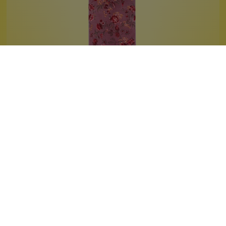
Badetuch Secret Garden Pink
70 cm x 140 cm
saugfähig und weich
edles Design
1 Stück
Inhalt:
39,99 €*
Hinzufügen