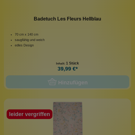
Badetuch Les Fleurs Hellblau
70 cm x 140 cm
saugfähig und weich
edles Design
1 Stück
Inhalt:
39,99 €*
Hinzufügen
leider vergriffen