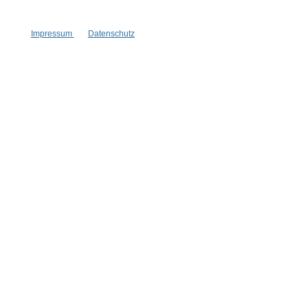
Hinzufügen
Impressum
Datenschutz
Handtuch Les Fleurs Grün
55 cm x 100 cm