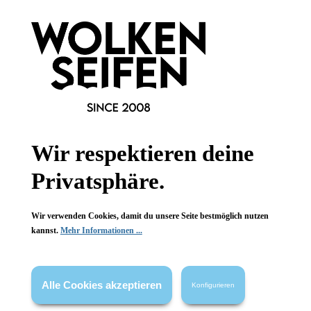
Wir respektieren deine
Privatsphäre.
Geschirrtuch Festival Blau-Rot
Wir verwenden Cookies, damit du unsere Seite bestmöglich nutzen
saugfähig
kannst.
Mehr Informationen ...
100 % Baumwolle
70 x 50 cm
Alle Cookies akzeptieren
Konfigurieren
1 Stück
Inhalt:
12,99 €*