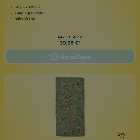
70 cm x 140 cm
saugfähig und weich
edles Design
1 Stück
Inhalt:
39,99 €*
Hinzufügen