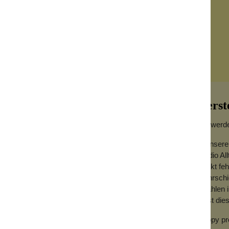
Herst
Wo werde
In unsere
Studio Al
ub oder auch in dein zu Hause. Denn es ist
Markt feh
brauchen.
mehrschi
antasievollen und detailreichen Blumen. Die
Strahlen 
 Strandhandtuch ist aus hochwertiger
fasst di
ich, saugfähig und griffig sind.
Happy pr