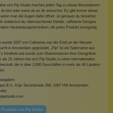
ukte von Pip Studio machen jeden Tag zu etwas Besonderem
 du bist oder wann du es dir wünschst. Es gibt immer etwas
, wenn man die Augen dafür öffnet. Je genauer du hinsiehst,
r entdeckst du: überraschende Details, raffinierte Designs
dere Verarbeitungstechniken, die jedes Produkt einzigartig
o wurde 2007 von Catharina van der Endt an der Nieuwe
acht in Amsterdam gegründet. „Pip" ist ein Spitzname aus
's Kindheit und wurde zum Markennamen ihrer Designlinie.
r als 15 Jahren hat sich Pip Studio zu einer internationalen
wickelt, die in über 2.000 Geschäften in mehr als 40 Ländern
ist.
rangaben:
ique B.V., Krijn Taconiskade 356, 1087 HW Amsterdam
nde)
pipstudio.com
e Produkte von Pip Studio