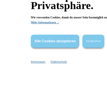
0 von 0 Bewertungen
Privatsphäre.
Begeistert? Dann los!
Wir verwenden Cookies, damit du unsere Seite bestmöglich n
Wir freuen uns über deine Bewertung. Damit hilfst du uns,
Mehr Informationen ...
auch Andere zu begeistern.
Hier Bewertung abgeben
Alle Cookies akzeptieren
Konfigurieren
Die Bewertungen werden vor ihrer Veröffentlichung nicht auf ihre
Echtheit überprüft. Sie können daher auch von Verbrauchern stammen,
die die bewerteten Produkte tatsächlich gar nicht erworben/genutzt
Impressum
Datenschutz
haben.