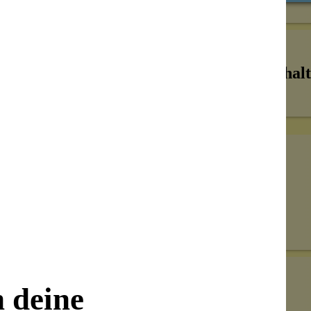
Inhalt
Senden
on unseren Kunden beantwortet werden.
n deine