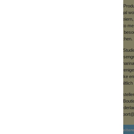
Die Prod
– egal wo
zu feiern
desto meh
und beson
machen.
d mit dem Label 'nachhaltiger' versehen. In
tee, Beddinghouse, sind wir Mitglied bei
Pip Studi
n. Durch die Wahl unserer Baumwollprodukte
Prinsengr
r Cotton. Die Bett- und Badprodukte von Pip
Catharina
al, mit dem Better Cotton-Zertifikat).
In wenige
Marke ent
d zeigen keine Abnutzungserscheinungen, so
erhältlich 
tteeprodukte aus recyceltem Material
serer Prozesse, um die Nachhaltigkeit zu
Herstelle
lbst betrachten, sondern auch die
Pip Bout
n Boxen, die perfekt als Geschenk- oder
(Niederla
Restmaterialien vermeiden.
support@
Weiter