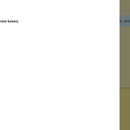
Bewertungen nur in der aktuellen Sprache anzeigen.
Hier gibt es noch gar keine Bewertung! Bitte hilf uns, an
utzen kannst.