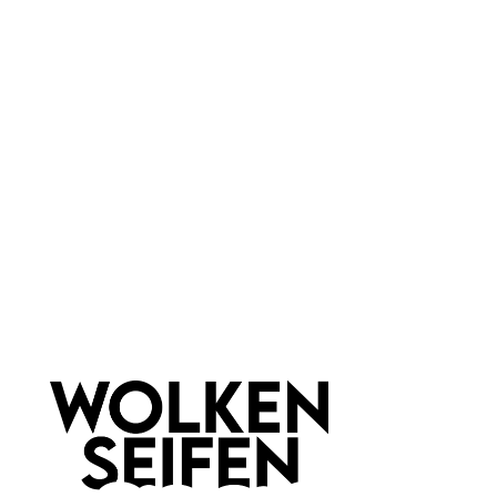
eDITION GUTE GEISTER
dorothee lehnen GmbH
Geschirrtuch Halblang
Geschirrtuch Kranz Olive-
Fuchs
Gold
saugfähig
handgefertigt
Halbleinen
100 % Leinen
70 x 50 cm
vorgewaschen
1 Stück
1 Stück
Inhalt:
Inhalt:
15,99 €*
19,99 €*