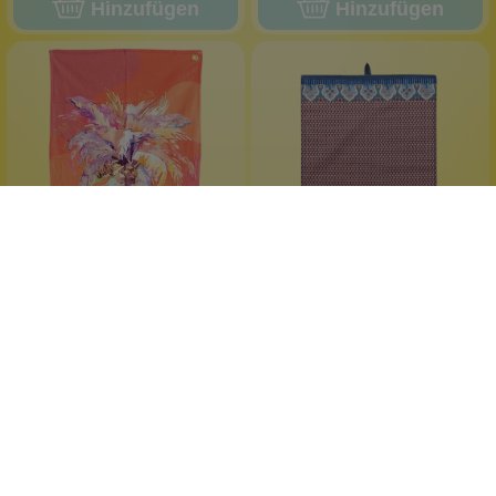
Hinzufügen
Hinzufügen
Imbarro Home
Pip Studio
Geschirrtuch Palmen 2er
Geschirrtuch Festival
Set
Blau-Rot
2 Geschirrtücher
saugfähig
Baumwolle
100 % Baumwolle
farbenfrohes Design
70 x 50 cm