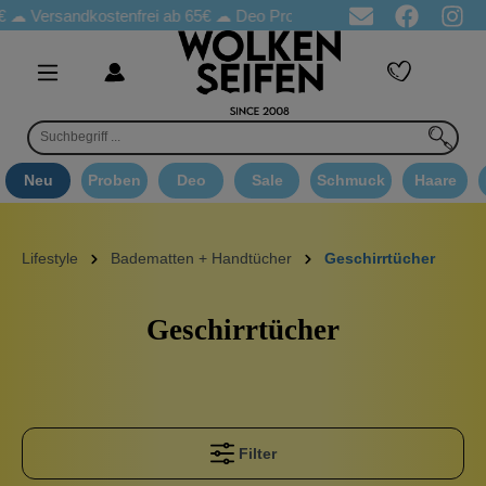
Versandkostenfrei ab 65€
☁ Deo Proben in jeder Bestellung
☁ G
Neu
Proben
Deo
Sale
Schmuck
Haare
Lifestyle
Badematten + Handtücher
Geschirrtücher
Geschirrtücher
Filter