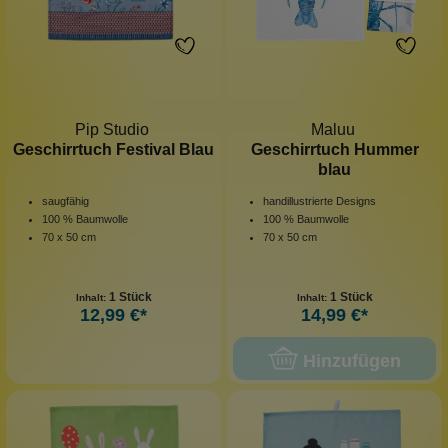
Pip Studio
Maluu
Geschirrtuch Festival Blau
Geschirrtuch Hummer
blau
saugfähig
handillustrierte Designs
100 % Baumwolle
100 % Baumwolle
70 x 50 cm
70 x 50 cm
1 Stück
1 Stück
Inhalt:
Inhalt:
12,99 €*
14,99 €*
Hinzufügen