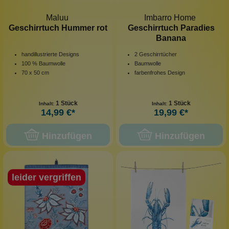
Maluu
Imbarro Home
Geschirrtuch Hummer rot
Geschirrtuch Paradies
Banana
handillustrierte Designs
2 Geschirrtücher
100 % Baumwolle
Baumwolle
70 x 50 cm
farbenfrohes Design
1 Stück
1 Stück
Inhalt:
Inhalt:
14,99 €*
19,99 €*
Hinzufügen
Hinzufügen
leider vergriffen