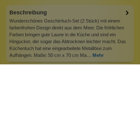
Beschreibung
Wunderschönes Geschirrtuch-Set (2 Stück) mit einem
farbenfrohen Design direkt aus dem Meer. Die fröhlichen
Farben bringen gute Laune in die Küche und sind ein
Hingucker, der sogar das Abtrocknen leichter macht. Das
Küchentuch hat eine eingearbeitete Metallöse zum
Aufhängen. Maße: 50 cm x 70 cm Ma…
Mehr
Info zu Imbarro Home
Imbarro Home &amp; Fashion, niederländisches Design
seit 30 Jahren Imbarro ist eine einzigartige niederländische
Marke für Interieur- und Modeaccessoires. Mindestens
sechsmal im Jahr bringt Imbarro mit Liebe und
Aufmerksamkeit eine Kollektion von Wohn- und
Modeaccessoires auf den Markt, die sich h…
Inhaltsstoffe