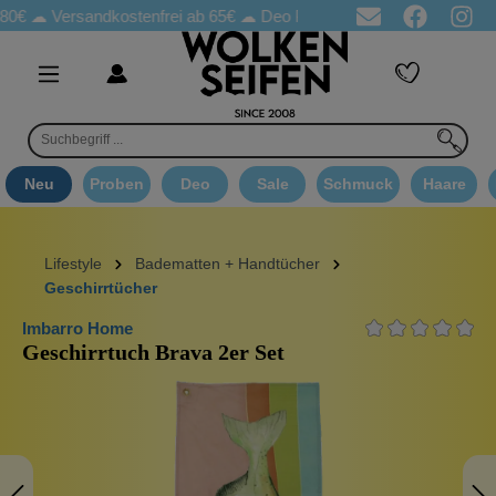
Versandkostenfrei ab 65€
☁ Deo Proben in jeder Bestellung
☁ 
Neu
Proben
Deo
Sale
Schmuck
Haare
Lifestyle
Badematten + Handtücher
Geschirrtücher
Imbarro Home
Geschirrtuch Brava 2er Set