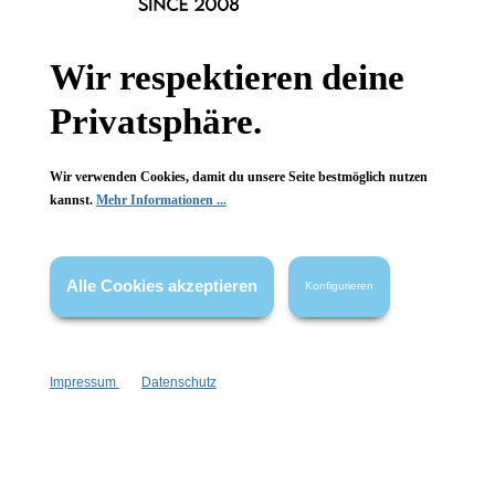
Wir respektieren deine
Privatsphäre.
leider vergriffen
leider vergriffen
Wir verwenden Cookies, damit du unsere Seite bestmöglich nutzen
kannst.
Mehr Informationen ...
Alle Cookies akzeptieren
Konfigurieren
Impressum
Datenschutz
Samttasche Paradies Lila
Samttasche Paradies Lime
25 cm x 25 cm
25 cm x 25 cm
beidseitig bedruckt
beidseitig bedruckt