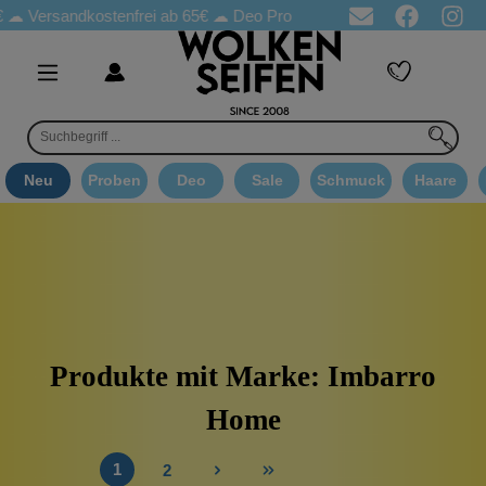
Versandkostenfrei ab 65€
☁ Deo Proben in jeder Bestellung
☁ G
Neu
Proben
Deo
Sale
Schmuck
Haare
Produkte mit Marke: Imbarro
Home
1
2