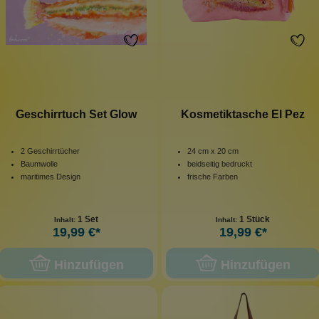
Geschirrtuch Set Glow
Kosmetiktasche El Pez
2 Geschirrtücher
24 cm x 20 cm
Baumwolle
beidseitig bedruckt
maritimes Design
frische Farben
1 Set
1 Stück
Inhalt:
Inhalt:
19,99 €*
19,99 €*
Hinzufügen
Hinzufügen