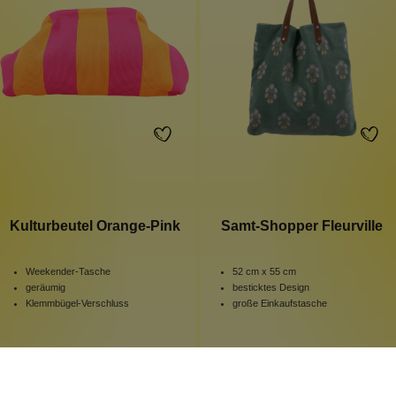
Kulturbeutel Orange-Pink
Samt-Shopper Fleurville
Weekender-Tasche
52 cm x 55 cm
geräumig
besticktes Design
Klemmbügel-Verschluss
große Einkaufstasche
1 Stück
1 Stück
Inhalt:
Inhalt:
29,99 €*
54,99 €*