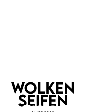
leider vergriffen
leider vergriffen
Samttasche Paradies Blush
Samttasche Paradies Green
25 cm x 25 cm
25 cm x 25 cm
beidseitig bedruckt
beidseitig bedruckt
frische Farben
frische Farben
1 Stück
1 Stück
Inhalt:
Inhalt:
19,99 €*
19,99 €*