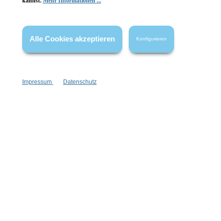
kannst.
Mehr Informationen ...
Gesetzliche Informationen
Wissenswertes
Alle Cookies akzeptieren
Konfigurieren
FAQ
Impressum
Datenschutz
Vertrag widerrufen
* Alle Preise inkl. gesetzl. Mehrwertsteuer zzgl.
Versandkosten
,
wenn nicht anders angegeben.