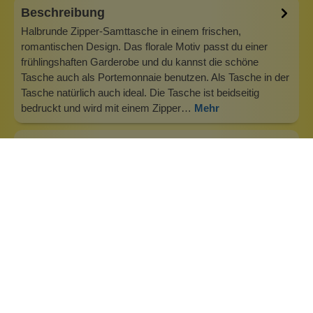
Beschreibung
Halbrunde Zipper-Samttasche in einem frischen,
romantischen Design. Das florale Motiv passt du einer
frühlingshaften Garderobe und du kannst die schöne
Tasche auch als Portemonnaie benutzen. Als Tasche in der
Tasche natürlich auch ideal. Die Tasche ist beidseitig
bedruckt und wird mit einem Zipper…
Mehr
Info zu Imbarro Home
Imbarro Home &amp; Fashion, niederländisches Design
seit 30 Jahren Imbarro ist eine einzigartige niederländische
Marke für Interieur- und Modeaccessoires. Mindestens
sechsmal im Jahr bringt Imbarro mit Liebe und
Aufmerksamkeit eine Kollektion von Wohn- und
Modeaccessoires auf den Markt, die sich h…
Inhaltsstoffe