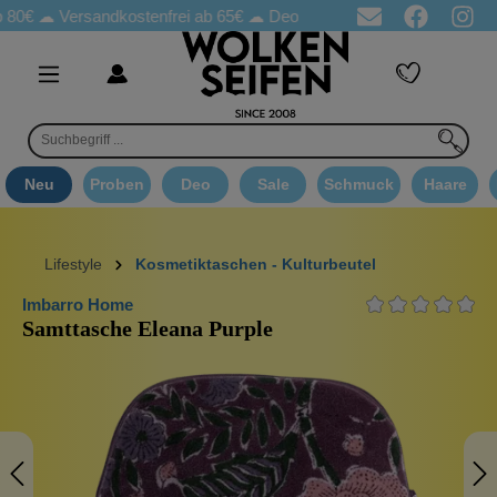
☁
Versandkostenfrei ab 65€
☁ Deo Proben in jeder Bestellung
☁
Neu
Proben
Deo
Sale
Schmuck
Haare
Lifestyle
Kosmetiktaschen - Kulturbeutel
Imbarro Home
Samttasche Eleana Purple