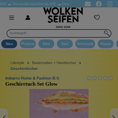
☁
Versandkostenfrei ab 65€
☁ Deo Proben in jeder Bestellung
☁ 
Neu
Proben
Deo
Sale
Schmuck
Haare
Lifestyle
Badematten + Handtücher
Geschirrtücher
Imbarro Home & Fashion B.V.
Geschirrtuch Set Glow