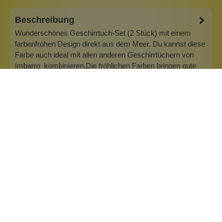
Beschreibung
Wunderschönes Geschirrtuch-Set (2 Stück) mit einem
farbenfrohen Design direkt aus dem Meer. Du kannst diese
Farbe auch ideal mit allen anderen Geschirrtüchern von
Imbarro kombinieren.Die fröhlichen Farben bringen gute
Laune in die Küche und sind ein Hingucker, der sogar das
Abtrocknen leichter mac…
Mehr
Inhaltsstoffe
Bewertungen (0)
Fragen & Antworten (0)
Marke: