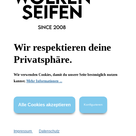
Wissenswertes
FAQ
Wir respektieren deine
Privatsphäre.
Vertrag widerrufen
* Alle Preise inkl. gesetzl. Mehrwertsteuer zzgl.
Versandkosten
,
Wir verwenden Cookies, damit du unsere Seite bestmöglich nutzen
wenn nicht anders angegeben.
kannst.
Mehr Informationen ...
Alle Cookies akzeptieren
Konfigurieren
Impressum
Datenschutz