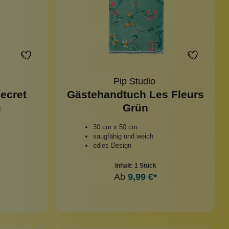
Pip Studio
ecret
Gästehandtuch Les Fleurs
u
Grün
30 cm x 50 cm
saugfähig und weich
edles Design
Inhalt:
1 Stück
Ab
9,99 €*