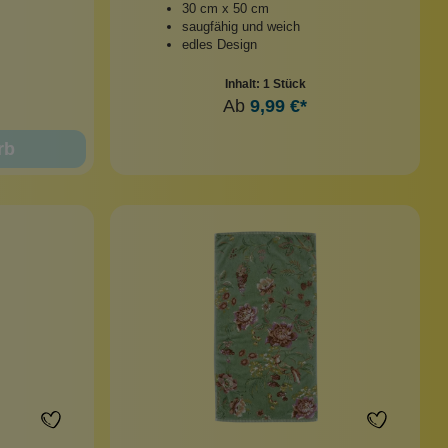
30 cm x 50 cm
saugfähig und weich
edles Design
Inhalt:
1 Stück
Ab
9,99 €*
rb