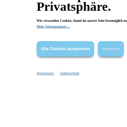
Ab
5,99 €*
Privatsphäre.
I
Wir verwenden Cookies, damit du unsere Seite bestmöglich n
Mehr Informationen ...
Alle Cookies akzeptieren
Konfigurieren
Impressum
Datenschutz
Pip Studio
Gästehandtuch Secret
Wasch
Garden 3er Set