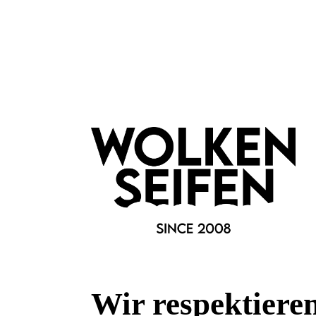
Pip Studio
Waschhandschuh Secret
Gästeh
Garden Pink
16 cm x 22 cm
30 
saugfähig und weich
sau
edles Design
edl
Wir respektiere
Inhalt:
1 Stück