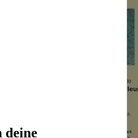
Pip Studio
Pip Studio
andtuch Les Fleurs
Handtuch Les Fleu
Hellblau
cm x 50 cm
55 cm x 100 cm
gfähig und weich
saugfähig und weich
es Design
edles Design
n deine
Inhalt:
1 Stück
Inhalt:
1 Stück