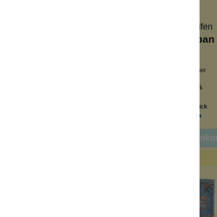
Wolkenseifen
Wolkenseifen
faser Turban Rosa
Mikrofaser Turba
r-Schnelltrockner
Haar-Schnelltrockner
ish
stylish
fel-Fleece-Optik
Waffel-Fleece-Optik
Inhalt:
1 Stück
Inhalt:
1 Stück
9,99 €*
9,99 €*
n den Warenkorb
In den Warenko