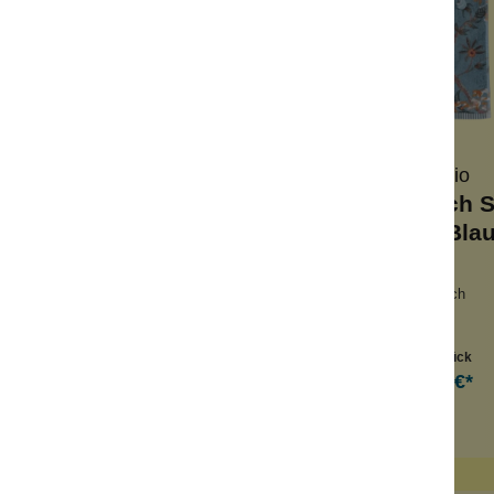
Pip Studio
Pip Studio
hhandschuh Les
Gästehandtuch S
Fleurs Grün
Garden Bla
cm x 22 cm
30 cm x 50 cm
gfähig und weich
saugfähig und weich
es Design
edles Design
Inhalt:
1 Stück
Inhalt:
1 Stück
6,99 €*
Ab
9,99 €*
n den Warenkorb