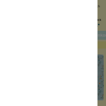
cm x 22 cm
55 cm x 100 cm
gfähig und weich
saugfähig und weich
es Design
edles Design
Inhalt:
1 Stück
Inhalt:
1 Stück
Ab
5,99 €*
19,99 €*
In den Warenko
rgriffen