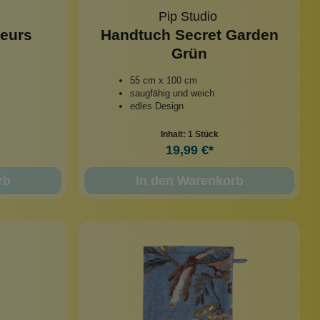
Pip Studio
leurs
Handtuch Secret Garden
Grün
55 cm x 100 cm
saugfähig und weich
edles Design
Inhalt:
1 Stück
19,99 €*
rb
In den Warenkorb