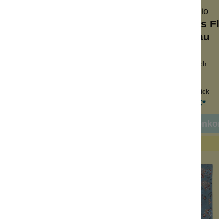
Pip Studio
Pip Studio
ch Les Fleurs Khaki
Handtuch Les F
Hellblau
cm x 140 cm
55 cm x 100 cm
gfähig und weich
saugfähig und weich
es Design
edles Design
Inhalt:
1 Stück
Inhalt:
1 Stück
39,99 €*
19,99 €*
In den Warenko