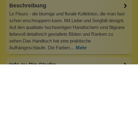
Beschreibung
Le Fleurs - die blumige und florale Kollektion, die man fast
schon erschnuppern kann. Mit Liebe und Sorgfalt designt.
Auf den qualitativ hochwertigen Handtüchern sind filigrane
liebevoll detailreich gestaltete Blüten und Ranken zu
sehen Das Handtuch hat eine praktische
Aufhängeschlaufe. Die Farben…
Mehr
Info zu Pip Studio
Wo werden die Produkte von Pip Studio entworfen? In
unserem Designstudio in Amsterdam IJburg gestalten wir
bei Pip Studio Alltagsprodukte – vor allem solche, die uns
selbst auf dem Markt fehlen. Mit viel Liebe zum Detail,
hochwertigen Materialien und mehrschichtigen Designs
bringen unsere Kreation…
Inhaltsstoffe