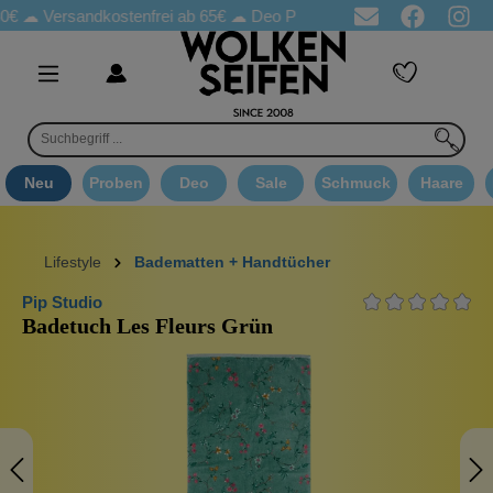
Versandkostenfrei ab 65€
☁ Deo Proben in jeder Bestellung
☁ G
Neu
Proben
Deo
Sale
Schmuck
Haare
Lifestyle
Badematten + Handtücher
Pip Studio
Badetuch Les Fleurs Grün