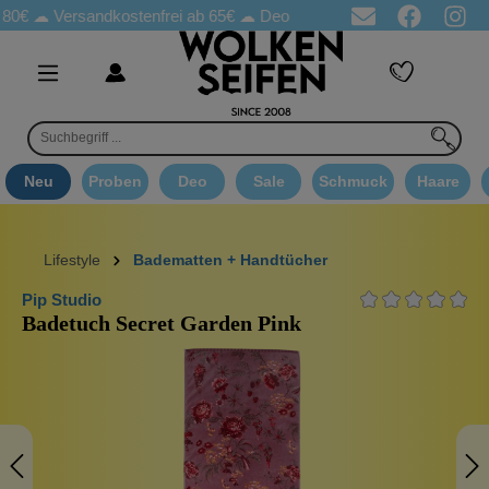
☁
Versandkostenfrei ab 65€
☁ Deo Proben in jeder Bestellung
☁ 
Neu
Proben
Deo
Sale
Schmuck
Haare
Lifestyle
Badematten + Handtücher
Pip Studio
Badetuch Secret Garden Pink