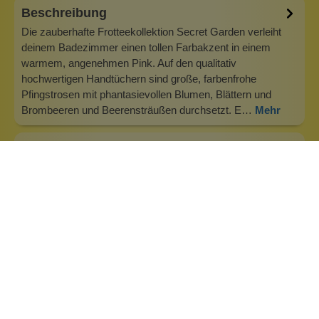
Beschreibung
Die zauberhafte Frotteekollektion Secret Garden verleiht
deinem Badezimmer einen tollen Farbakzent in einem
warmem, angenehmen Pink. Auf den qualitativ
hochwertigen Handtüchern sind große, farbenfrohe
Pfingstrosen mit phantasievollen Blumen, Blättern und
Brombeeren und Beerensträußen durchsetzt. E…
Mehr
Info zu Pip Studio
Wo werden die Produkte von Pip Studio entworfen? In
unserem Designstudio in Amsterdam IJburg gestalten wir
bei Pip Studio Alltagsprodukte – vor allem solche, die uns
selbst auf dem Markt fehlen. Mit viel Liebe zum Detail,
hochwertigen Materialien und mehrschichtigen Designs
bringen unsere Kreation…
Inhaltsstoffe