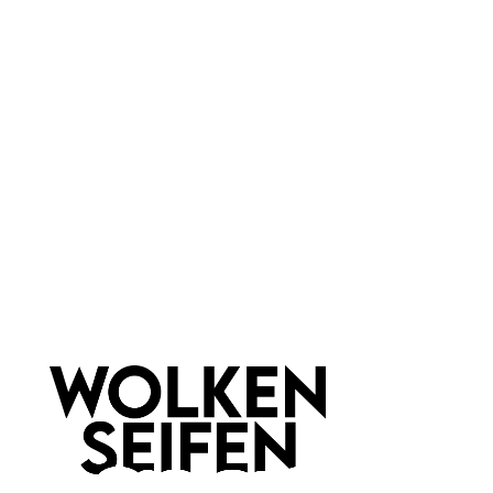
Dein
Shampoobar
Geschenkgutschein
Zitrone-Orange
50 g
Inhalt:
Inhalt:
(240,00 €*/kg)
Ab
5,00 €*
12,00 €*