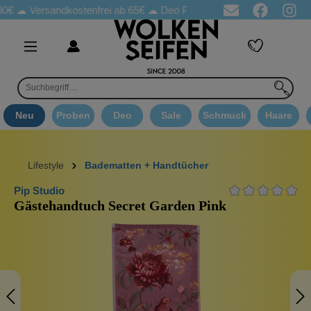
Versandkostenfrei ab 65€
☁ Deo Proben in jeder Bestellung
☁ G
Neu
Proben
Deo
Sale
Schmuck
Haare
Lifestyle
Badematten + Handtücher
Pip Studio
Gästehandtuch Secret Garden Pink