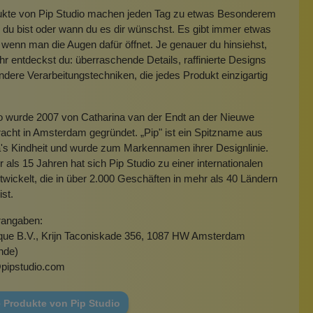
ukte von Pip Studio machen jeden Tag zu etwas Besonderem
 du bist oder wann du es dir wünschst. Es gibt immer etwas
, wenn man die Augen dafür öffnet. Je genauer du hinsiehst,
r entdeckst du: überraschende Details, raffinierte Designs
dere Verarbeitungstechniken, die jedes Produkt einzigartig
o wurde 2007 von Catharina van der Endt an der Nieuwe
acht in Amsterdam gegründet. „Pip" ist ein Spitzname aus
's Kindheit und wurde zum Markennamen ihrer Designlinie.
r als 15 Jahren hat sich Pip Studio zu einer internationalen
wickelt, die in über 2.000 Geschäften in mehr als 40 Ländern
ist.
rangaben:
ique B.V., Krijn Taconiskade 356, 1087 HW Amsterdam
nde)
pipstudio.com
e Produkte von Pip Studio