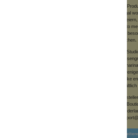
inem Badezimmer einen tollen Farbakzent in
Die Prod
– egal wo
zu feiern
enfrohe Pfingstrosen mit phantasievollen
desto meh
setzt. Eingebettet zwischen den Blumen
und beson
setzten Streifen versehen und hat eine
machen.
passen gut zu den anderen
em Badezimmer kombinieren kannst.
Pip Studi
Prinsengr
Catharina
In wenige
Marke ent
erhältlich 
Herstelle
Pip Bout
d mit dem Label 'nachhaltiger' versehen. In
(Niederla
tee, Beddinghouse, sind wir Mitglied bei
support@
n. Durch die Wahl unserer Baumwollprodukte
r Cotton. Die Bett- und Badprodukte von Pip
Weiter
al, mit dem Better Cotton-Zertifikat).