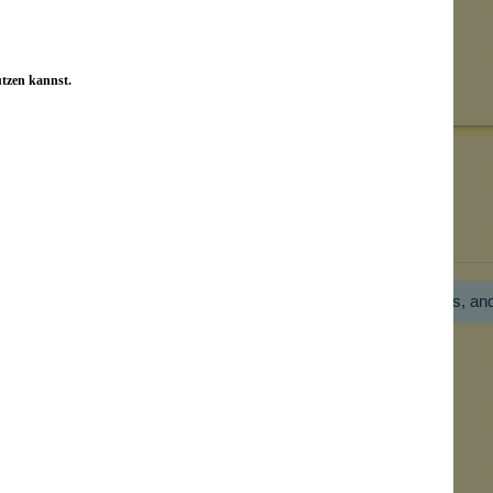
Senden
on unseren Kunden beantwortet werden.
utzen kannst.
Bewertungen nur in der aktuellen Sprache anzeigen.
Hier gibt es noch gar keine Bewertung! Bitte hilf uns, an