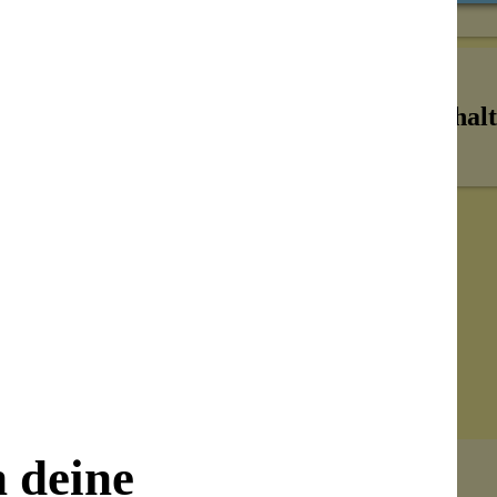
d zeigen keine Abnutzungserscheinungen, so
tteeprodukte aus recyceltem Material
serer Prozesse, um die Nachhaltigkeit zu
lbst betrachten, sondern auch die
Inhalt
n Boxen, die perfekt als Geschenk- oder
Restmaterialien vermeiden.
n deine