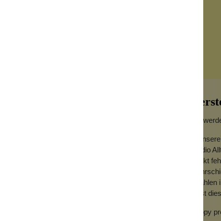
Herst
Wo werde
In unsere
Studio Al
 Garden von Pip Studio.
Markt feh
mehrschi
Strahlen 
fasst di
Happy pr