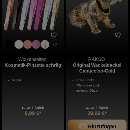
+
2
Wolkenseifen
RAKSO
Kosmetik-Pinzette schräg
Original Wackeldackel
Capuccino-Gold
Vegan
Retro-Dackel
70er-Jahre Look
goldener Glitzer
1 Stück
1 Stück
Inhalt:
Inhalt:
9,99 €*
39,99 €*
Hinzufügen