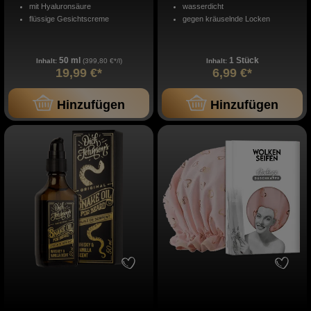
mit Hyaluronsäure
wasserdicht
flüssige Gesichtscreme
gegen kräuselnde Locken
50 ml
1 Stück
Inhalt:
(399,80 €*/l)
Inhalt:
19,99 €*
6,99 €*
Hinzufügen
Hinzufügen