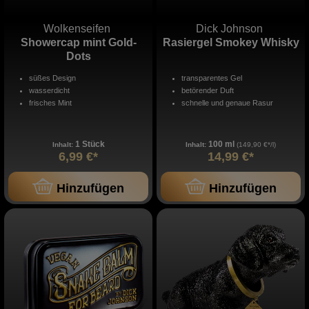
Wolkenseifen
Dick Johnson
Showercap mint Gold-
Rasiergel Smokey Whisky
Dots
süßes Design
transparentes Gel
wasserdicht
betörender Duft
frisches Mint
schnelle und genaue Rasur
1 Stück
100 ml
Inhalt:
Inhalt:
(149,90 €*/l)
6,99 €*
14,99 €*
Hinzufügen
Hinzufügen