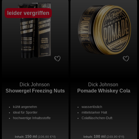
leider vergriffen
Dick Johnson
Dick Johnson
Showergel Freezing Nuts
Pomade Whiskey Cola
kühlt angenehm
wasserlöslich
ideal für Sportler
mittelstarker Halt
hochwertige Inhaltsstoffe
Colafläschchen-Duft
150 ml
100 ml
Inhalt:
(106,60 €*/l)
Inhalt:
(249,90 €*/l)