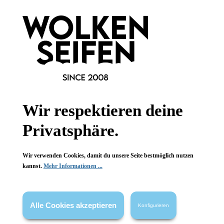
Dick Johnson
Dick Johnson
Showergel Freezing
Showergel Freezing
Nuts
Nuts
kühlt angenehm
kühlt angenehm
ideal für Sportler
ideal für Sportler
hochwertige Inhaltsstoffe
hochwertige Inhaltsstoffe
150 ml
150 ml
Inhalt:
(106,60 €*/l)
Inhalt:
(106,60 €*/l)
15,99 €*
15,99 €*
Wir respektieren deine
Privatsphäre.
Wir verwenden Cookies, damit du unsere Seite bestmöglich nutzen
kannst.
Mehr Informationen ...
Alle Cookies akzeptieren
Konfigurieren