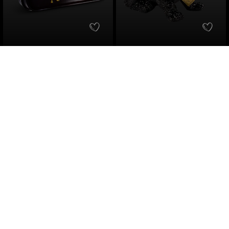
Dick Johnson
RAKSO
Beard Balm Snake Balm
Original Wackeldackel
Glitzer-Schwarz
ohne Bienewachs
70er-Jahre
gibt Halt und Struktur
nostalgisches Geschenk
mit betörender Duftnote
Original-Dackel
55 ml
1 Stück
Inhalt:
(508,91 €*/l)
Inhalt:
27,99 €*
39,99 €*
Hinzufügen
Hinzufügen