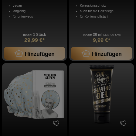
vegan
Korrosionsschutz
langlebig
auch für die Holzpflege
für unterwegs
für Kohlenstoffstahl
1 Stück
30 ml
Inhalt:
Inhalt:
(333,00 €*/l)
29,99 €*
9,99 €*
Hinzufügen
Hinzufügen