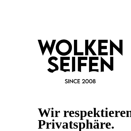
Marke:
Böker Rasiermesser
Fragen & Antworten
Deine Frage kann entweder von uns, von Herstellern oder v
Bewertungen
0 von 0 Bewertungen
Wir respektiere
Privatsphäre.
Begeistert? Dann los!
Wir freuen uns über deine Bewertung. Damit hilfst du uns,