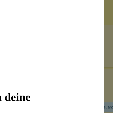
Senden
on unseren Kunden beantwortet werden.
Bewertungen nur in der aktuellen Sprache anzeigen.
n deine
Hier gibt es noch gar keine Bewertung! Bitte hilf uns, an