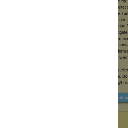
Die Bege
 Produktkatalog von Boker USA aus dem
begleitet
traditionsreichen Schriftzug
Liebe zu
eften aus Edelhölzern werden die beliebten
Solingen 
gt und verziert. Die Klinge wird extrahohl mit
perfekte 
handgefer
Kaum ein
und umwel
t importiertem Ebenholz, welches sich
Rasiermes
digkeit auch aus funktionalen Gründen
hochwerti
llen Vergoldung und dem klassischen Böker-
elholzheft eingearbeitet wird.
Herstelle
Heinr. B
info@bok
Weiter