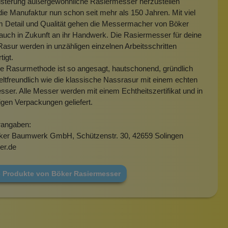
isterung außergewöhnliche Rasiermesser herzustellen
 die Manufaktur nun schon seit mehr als 150 Jahren. Mit viel
m Detail und Qualität gehen die Messermacher von Böker
auch in Zukunft an ihr Handwerk. Die Rasiermesser für deine
Rasur werden in unzähligen einzelnen Arbeitsschritten
tigt.
e Rasurmethode ist so angesagt, hautschonend, gründlich
tfreundlich wie die klassische Nassrasur mit einem echten
ser. Alle Messer werden mit einem Echtheitszertifikat und in
gen Verpackungen geliefert.
rangaben:
öker Baumwerk GmbH, Schützenstr. 30, 42659 Solingen
er.de
e Produkte von Böker Rasiermesser