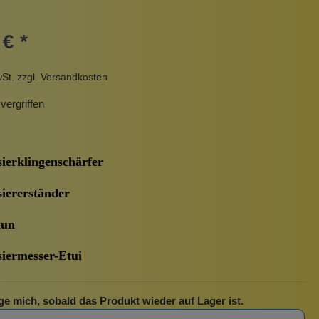
Pinzetten
€ *
Pomade
Insektenstiche
Sonnenschutz
Taschen
wSt. zzgl. Versandkosten
rscrub
Körperpuder
urbeutel
Pinsel
ergriffen
Nachfüllpackungen
Haargummis und Spangen
erklingenschärfer
Rasur
ererständer
un
Sonnenschutz
ermesser-Etui
ge mich, sobald das Produkt wieder auf Lager ist.