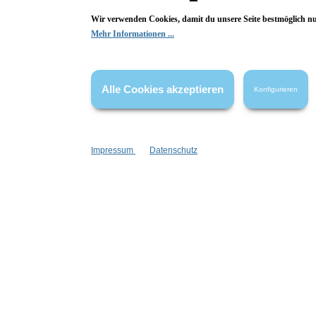
auch Andere zu begeistern.
Wir verwenden Cookies, damit du unsere Seite bestmöglich n
Mehr Informationen ...
Hier Bewertung abgeben
Die Bewertungen werden vor ihrer Veröffentlichung nicht auf ihre
Alle Cookies akzeptieren
Konfigurieren
Echtheit überprüft. Sie können daher auch von Verbrauchern stammen,
die die bewerteten Produkte tatsächlich gar nicht erworben/genutzt
haben.
Impressum
Datenschutz