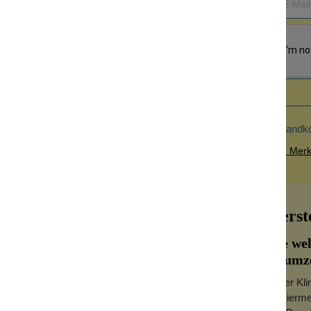
Versandk
Zum Merkz
z
Herst
Die we
Baumze
In der Kl
Rasiermes
Wiederauflage der berühmtesten Modelle in