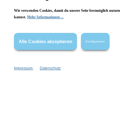
Wir verwenden Cookies, damit du unsere Seite bestmöglich nutzen
Informationen
kannst.
Mehr Informationen ...
Gesetzliche Informationen
Alle Cookies akzeptieren
Konfigurieren
Wissenswertes
FAQ
Impressum
Datenschutz
Vertrag widerrufen
* Alle Preise inkl. gesetzl. Mehrwertsteuer zzgl.
Versandkosten
,
wenn nicht anders angegeben.