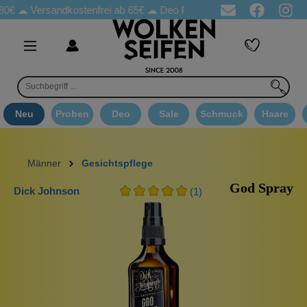
Versandkostenfrei ab 65€
☁ Deo Proben in jeder Bestellung
☁ G
Neu
Proben
Deo
Sale
Schmuck
Haare
Männer
Gesichtspflege
God Spray
Dick Johnson
(1)