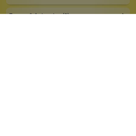
Fragen & Antworten (0)
Besonderheiten:
alkoholfrei
Eigenschaften:
Vegan
Haar & Haut-Typ:
feuchtigkeitsarme Haut
sensible Haut
Marke:
Dick Johnson