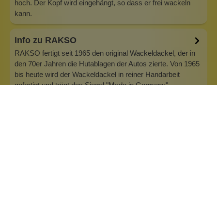
hoch. Der Kopf wird eingehängt, so dass er frei wackeln
kann.
Info zu RAKSO
RAKSO fertigt seit 1965 den original Wackeldackel, der in
den 70er Jahren die Hutablagen der Autos zierte. Von 1965
bis heute wird der Wackeldackel in reiner Handarbeit
gefertigt und trägt das Siegel "Made in Germany".
Herstellerangaben: Rakso Oskar Schneider GmbH &amp;
Co. KG Dieselstraße 13 a…
Inhaltsstoffe
Bewertungen (0)
Fragen & Antworten (0)