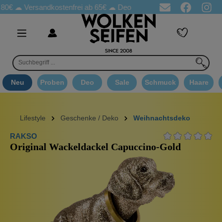
80€ ☁
Versandkostenfrei ab 65€
☁ Deo Proben in jeder Bestellung
Neu
Proben
Deo
Sale
Schmuck
Haare
Lifestyle
Geschenke / Deko
Weihnachtsdeko
RAKSO
Original Wackeldackel Capuccino-Gold