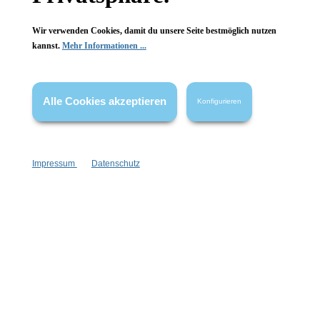
Wir verwenden Cookies, damit du unsere Seite bestmöglich nutzen
kannst.
Mehr Informationen ...
Vertrag widerrufen
Alle Cookies akzeptieren
Konfigurieren
* Alle Preise inkl. gesetzl. Mehrwertsteuer zzgl.
Versandkosten
,
wenn nicht anders angegeben.
Impressum
Datenschutz