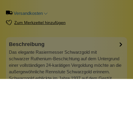
Versandkosten
Zum Merkzettel hinzufügen
Beschreibung
Das elegante Rasiermesser Schwarzgold mit
schwarzer Ruthenium-Beschichtung auf dem Untergrund
einer vollständigen 24-karätigen Vergoldung möchte an die
außergewöhnliche Rennstute Schwarzgold erinnern.
Schwarzgold erblickte im Jahre 1937 auf dem Gestüt
Schlenderhahn als Tochter des Deckhengstes Alc…
Mehr
Info zu Böker Rasiermesser
Die weltweit bekannte Messermarke Böker mit dem
Baumzeichen entstand 1869 in Solingen. In der
Klingenstadt Solingen werden die Kohlenstoffstahl-
Rasiermesser aus solidem Silberstahl von Hand gefertigt.