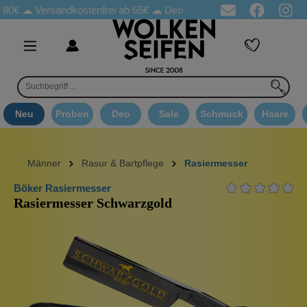
☁
Versandkostenfrei ab 65€
☁ Deo Proben in jeder Bestellung
☁ 
Neu
Proben
Deo
Sale
Schmuck
Haare
Männer
Rasur & Bartpflege
Rasiermesser
Böker Rasiermesser
Rasiermesser Schwarzgold